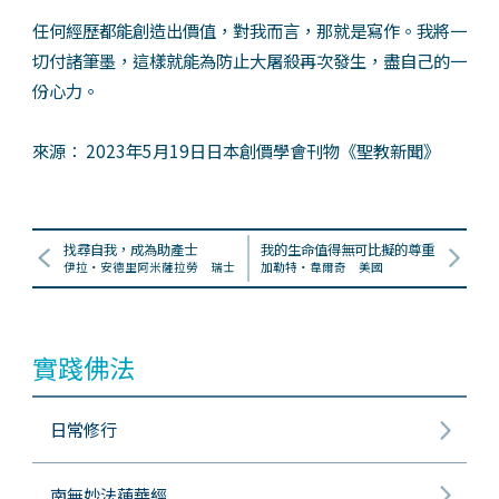
任何經歷都能創造出價值，對我而言，那就是寫作。我將一
切付諸筆墨，這樣就能為防止大屠殺再次發生，盡自己的一
份心力。
來源： 2023年5月19日日本創價學會刊物《聖教新聞》
找尋自我，成為助產士
我的生命值得無可比擬的尊重
伊拉・安德里阿米薩拉勞 瑞士
加勒特‧韋爾奇 美國
實踐佛法
日常修行
南無妙法蓮華經