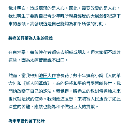
我才明白，造成屠殺的是人心。因此，需要改變的是人心。
我也萌生了要將自己青少年時所親身經歷的大屠殺都紀錄下
來的念頭。我發現這是自己能夠為和平所做的行動。
將痛苦昇華為人生的意義
在柬埔寨，每位倖存者都失去親戚或朋友。但大家都不談論
這些，因為太痛苦而說不出口。
然而，當我得知
池田大作
會長花了數十年撰寫小說《人間革
命》和《新人間革命》，為的是將和平的哲學留給後世，我
開始改變了自己的想法。我覺得，將過去的教訓傳達給未來
世代就是我的使命。我開始這麼想：柬埔寨人民遭受了如此
深重的苦難，應該也能為和平做出巨大的貢獻。
為未來世代留下紀錄