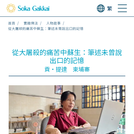
繁
首頁
實踐佛法
人物故事
從大屠殺的痛苦中蘇生：筆述未曾說出口的記憶
從大屠殺的痛苦中蘇生：筆述未曾說
出口的記憶
貢・提達 柬埔寨