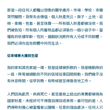
那是一段任何人都難以想像的艱辛歲月。市場、學校、寺廟
突然關閉。貨幣失去價值、個人財產充公。房子、土地、莊
稼、車輛、牲畜、甚至珠寶──所有個人財產都被沒收。我
們被告知，所有個人所屬物品都必須裝在一個小袋子中。當
權政府依據年齡、性別、婚姻狀況將所有人分成不同群體，
我們必須在這些群體中共同生活。
從柬埔寨大屠殺生還
我的家和其他家庭一樣，就是這樣被拆散的。我是機動隊的
一員，時常被調動到不同的區域從事田間勞動。我們幾乎沒
有休息時間，從早到晚，有時候甚至得徹夜地工作。
人們因為飢荒、疾病死亡。甚至連樹上結出的果實都被視為
國家財產，未經許可不得擅自摘採或食用。最可怕的是，人
們得時刻擔心被當權者以隨機、任意的理由處決。任何人只