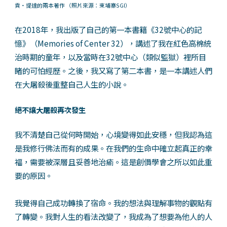
貢・提達的兩本著作
（照片來源：柬埔寨SGI）
在2018年，我出版了自己的第一本書籍《32號中心的記
憶》（Memories of Center 32），講述了我在紅色高棉統
治時期的童年，以及當時在32號中心（類似監獄）裡所目
睹的可怕經歷。之後，我又寫了第二本書，是一本講述人們
在大屠殺後重整自己人生的小說。
絕不讓大屠殺再次發生
我不清楚自己從何時開始，心境變得如此安穩，但我認為這
是我修行佛法而有的成果。在我們的生命中確立起真正的幸
福，需要被深層且妥善地治瘉。這是創價學會之所以如此重
要的原因。
我覺得自己成功轉換了宿命。我的想法與理解事物的觀點有
了轉變。我對人生的看法改變了，我成為了想要為他人的人