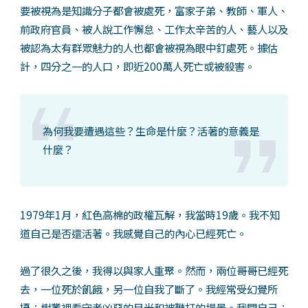
要被視為是知識分子都會被處死，富家子弟、教師、軍人、
前政府官員、被人說工作懈怠、工作太辛苦的人、藝人以及
被認為太有群眾魅力的人也都會被視為眼中釘處死。據估
計，四分之一的人口，即近200萬人死亡或被殺害。
為何我要遭遇這些？生命是什麼？活著的意義是
什麼？
1979年1月，紅色高棉的政權瓦解，我當時19歲。我不知
道自己是否還活著。我感覺自己的內心已經死亡。
過了很久之後，我得以與家人重聚。然而，兩位哥哥已經死
去，一位死於飢餓，另一位自我了斷了。我經常受幻覺所
擾：樹叢裡看守者凶惡的目光和被鞭打的場景。我問自己：