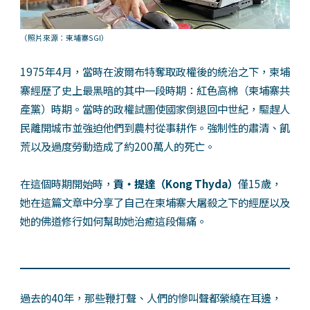
（照片來源：柬埔寨SGI）
1975年4月，當時在波爾布特奪取政權後的統治之下，柬埔
寨經歷了史上最黑暗的其中一段時期：紅色高棉（柬埔寨共
產黨）時期。當時的政權試圖使國家倒退回中世紀，驅趕人
民離開城市並強迫他們到農村從事耕作。強制性的肅清、飢
荒以及過度勞動造成了約200萬人的死亡。
在這個時期開始時，
貢・提達（Kong Thyda）
僅15歲，
她在這篇文章中分享了自己在柬埔寨大屠殺之下的經歷以及
她的佛道修行如何幫助她治癒這段傷痛。
過去的40年，那些鞭打聲、人們的慘叫聲都縈繞在耳邊，