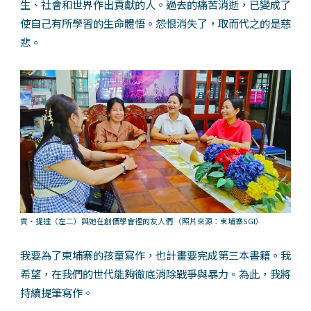
生、社會和世界作出貢獻的人。過去的痛苦消逝，已變成了
使自己有所學習的生命體悟。怨恨消失了，取而代之的是慈
悲。
貢・提達（左二）與她在創價學會裡的友人們
（照片來源：柬埔寨SGI）
我要為了柬埔寨的孩童寫作，也計畫要完成第三本書籍。我
希望，在我們的世代能夠徹底消除戰爭與暴力。為此，我將
持續提筆寫作。