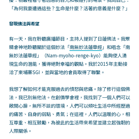
「為何我要遭遇這些？生命是什麼？活著的意義是什麼？」
發現佛法與希望
有一天，我在聆聽廣播節目，主持人提到了日蓮佛法。我聚
精會神地聆聽關於這個妙法「
南無妙法蓮華經
」和唱念「南
無妙法蓮華經」（Nam-myoho-renge-kyo）能夠使人湧
現生命的潛能，獲得絕對幸福的觀點。我於2015年主動接
洽了柬埔寨SGI，並與當地的會員取得了聯繫。
我想了解如何才能克服過去的憤怒與悲痛。除了修行這個佛
法，我已別無他法。在創價學會裡，我找到了一個人們可以
敞開心扉，無所不談的環境，人們可以傾吐生活中所經歷過
的痛苦、自身的弱點、勇氣；在這裡，人們以溫暖的心，相
互尊重、相互鼓勵，為彼此的生活帶來希望並建立起強韌的
人際關係。