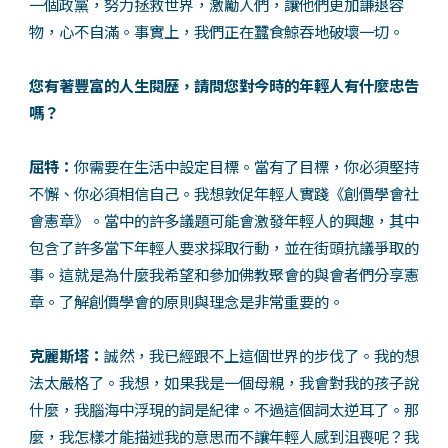
一個政黨，努力拯救世界，激勵人們，讓他們更加謙退容
物，心不自滿。事實上，我們正在蠶食鯨吞地破壞一切。
您有著豐富的人生閱歷，請問您對今時的年輕人有什麼忠告
嗎？
屈特：
你需要在生活中設定目標。當有了目標，你必須堅持
不懈、你必須相信自己。我想敦促年輕人實踐《創價學會社
會憲章》。當中的許多議題可能會激發年輕人的興趣，其中
包含了許多當下年輕人要求採取行動，並在街頭抗議爭取的
事。這就是為什麼我希望和參加佛教聚會的與會者們分享憲
章。了解創價學會的原則與理念是非常重要的。
克麗斯塔：
誠然，我已經跟不上這個世界的步伐了。我的想
法太嚴格了。我想，如果我是一個母親，我會對我的孩子說
什麼，我腦海中浮現的詞是紀律。不過這個詞太逆耳了。那
麼，我怎樣才能描述我的意思而不讓年輕人感到沮喪呢？我