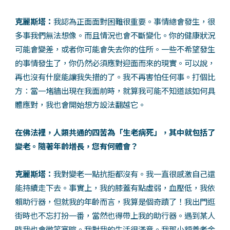
克麗斯塔：
我認為正面面對困難很重要。事情總會發生，很
多事我們無法想像。而且情況也會不斷變化。你的健康狀況
可能會變差，或者你可能會失去你的住所。一些不希望發生
的事情發生了，你仍然必須應對迎面而來的現實。可以說，
再也沒有什麼能讓我失措的了。我不再害怕任何事。打個比
方：當一堵牆出現在我面前時，就算我可能不知道該如何具
體應對，我也會開始想方設法翻越它。
在佛法裡，人類共通的四苦為「生老病死」，其中就包括了
變老。隨著年齡增長，您有何體會？
克麗斯塔：
我對變老一點抗拒都沒有。我一直很感激自己還
能持續走下去。事實上，我的膝蓋有點虛弱，血壓低，我依
賴助行器，但就我的年齡而言，我算是個奇蹟了！我出門逛
街時也不忘打扮一番，當然也得帶上我的助行器。遇到某人
時我也會微笑寒暄。我對我的生活很滿意。我那小額養老金