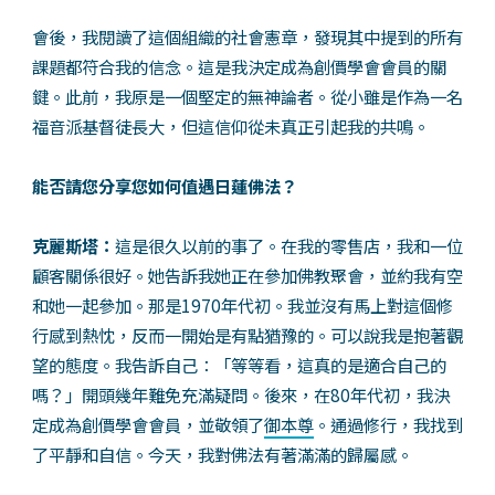
會後，我閱讀了這個組織的社會憲章，發現其中提到的所有
課題都符合我的信念。這是我決定成為創價學會會員的關
鍵。此前，我原是一個堅定的無神論者。從小雖是作為一名
福音派基督徒長大，但這信仰從未真正引起我的共鳴。
能否請您分享您如何值遇日蓮佛法？
克麗斯塔：
這是很久以前的事了。在我的零售店，我和一位
顧客關係很好。她告訴我她正在參加佛教聚會，並約我有空
和她一起參加。那是1970年代初。我並沒有馬上對這個修
行感到熱忱，反而一開始是有點猶豫的。可以說我是抱著觀
望的態度。我告訴自己：「等等看，這真的是適合自己的
嗎？」開頭幾年難免充滿疑問。後來，在80年代初，我決
定成為創價學會會員，並敬領了
御本尊
。通過修行，我找到
了平靜和自信。今天，我對佛法有著滿滿的歸屬感。