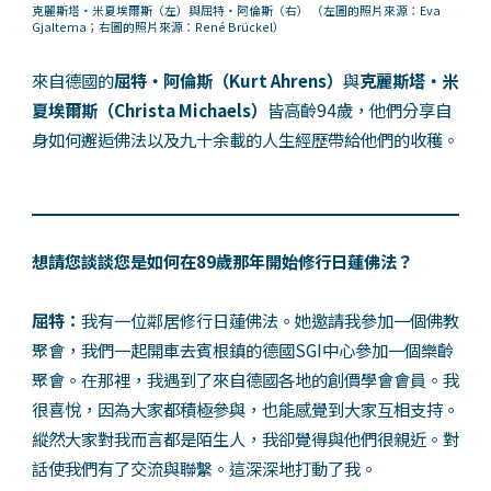
克麗斯塔・米夏埃爾斯（左）與屈特・阿倫斯（右）
（左圖的照片來源：Eva
Gjaltema；右圖的照片來源：René Brückel）
來自德國的
屈特・阿倫斯（Kurt Ahrens）
與
克麗斯塔・米
夏埃爾斯（Christa Michaels）
皆高齡94歲，他們分享自
身如何邂逅佛法以及九十余載的人生經歷帶給他們的收穫。
想請您談談您是如何在89歲那年開始修行日蓮佛法？
屈特：
我有一位鄰居修行日蓮佛法。她邀請我參加一個佛教
聚會，我們一起開車去賓根鎮的德國SGI中心參加一個樂齡
聚會。在那裡，我遇到了來自德國各地的創價學會會員。我
很喜悅，因為大家都積極參與，也能感覺到大家互相支持。
縱然大家對我而言都是陌生人，我卻覺得與他們很親近。對
話使我們有了交流與聯繫。這深深地打動了我。