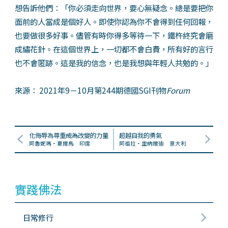
想告訴他們：「你必須走向世界，要心無疑念。總是要把你
面前的人當成是個好人。即使你認為你不會得到任何回報，
也要做很多好事。儘管有時你得多等待一下，鐵杵終究會磨
成繡花針。在這個世界上，一切都不會白費，所有好的言行
也不會匿跡。這是我的信念，也是我想與年輕人共勉的。」
來源： 2021年9－10月第244期德國SGI刊物
Forum
化侮辱為尊重――成為改變的力量
超越自我的勇氣
阿魯妮瑪・夏爾馬 印度
阿祖拉・里納爾迪 意大利
實踐佛法
日常修行