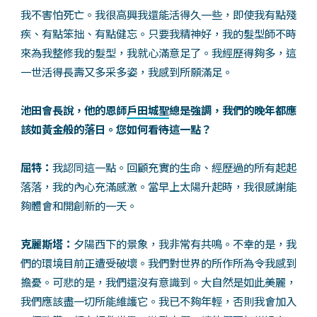
我不害怕死亡。我很高興我還能活得久一些，即使我有點殘
疾、有點笨拙、有點健忘。只要我精神好，我的髮型師不時
來為我整修我的髮型，我就心滿意足了。我經歷得夠多，這
一世活得長壽又多采多姿，我感到所願滿足。
池田會長說，他的恩師
戶田城聖
總是強調，我們的晚年都應
該如黃金般的落日。您如何看待這一點？
屈特：
我認同這一點。回顧充實的生命、經歷過的所有起起
落落，我的內心充滿感激。當早上太陽升起時，我很感謝能
夠體會和開創新的一天。
克麗斯塔：
夕陽西下的景象，我非常有共鳴。不幸的是，我
們的環境目前正遭受破壞。我們對世界的所作所為令我感到
擔憂。可悲的是，我們還沒有意識到。大自然是如此美麗，
我們應該盡一切所能維護它。我已不夠年輕，否則我會加入