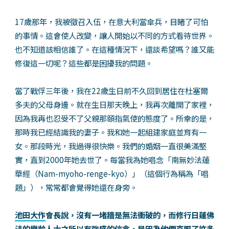
17歲那年，我被徵召入伍，在意大利當傘兵，目睹了可怕
的事情。這會使人改變，讓人開始以不同的方式看待世界。
也不知道該相信誰了。在這種情況下，還談希望嗎？誰又能
修復這一切呢？這些都是困擾我的問題。
當了戰俘三年後，我在22歲生日前不久回到居住在杜塞爾
多夫的父母身邊。就在生日那天晚上，我再次離開了家裡，
因為我再也忍受不了父親那頤指氣使的態度了。所幸的是，
那時我已經結識我的妻子。我和她一起組建家庭並育有一
女。那段時光，我過得很快樂。我們的婚姻一直很美滿堅
實，直到2000年她去世了。每當我為她唱念「南無妙法蓮
華經（Nam-myoho-renge-kyo）」（這個行為稱為「唱
題」），常常都會覺得她還在身旁。
池田大作
會長說，沒有一堵牆是無法衝破的，而修行日蓮佛
法的樂齡人士之所以有強盛的信念，是因為他們克服了許多