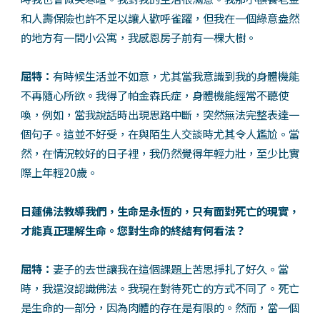
和人壽保險也許不足以讓人歡呼雀躍，但我在一個綠意盎然
的地方有一間小公寓，我感恩房子前有一棵大樹。
屈特：
有時候生活並不如意，尤其當我意識到我的身體機能
不再隨心所欲。我得了帕金森氏症，身體機能經常不聽使
喚，例如，當我說話時出現思路中斷，突然無法完整表達一
個句子。這並不好受，在與陌生人交談時尤其令人尷尬。當
然，在情況較好的日子裡，我仍然覺得年輕力壯，至少比實
際上年輕20歲。
日蓮佛法教導我們，生命是永恆的，只有面對死亡的現實，
才能真正理解生命。您對生命的終結有何看法？
屈特：
妻子的去世讓我在這個課題上苦思掙扎了好久。當
時，我還沒認識佛法。我現在對待死亡的方式不同了。死亡
是生命的一部分，因為肉體的存在是有限的。然而，當一個