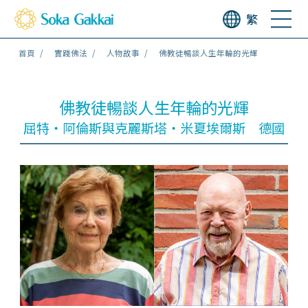
繁
首頁
實踐佛法
人物故事
佛教徒暢談人生年輪的光輝
佛教徒暢談人生年輪的光輝
屈特・阿倫斯與克麗斯塔・米夏埃爾斯 德國