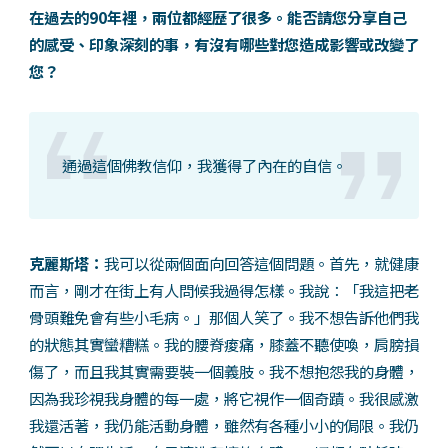
在過去的90年裡，兩位都經歷了很多。能否請您分享自己
的感受、印象深刻的事，有沒有哪些對您造成影響或改變了
您？
通過這個佛教信仰，我獲得了內在的自信。
克麗斯塔：
我可以從兩個面向回答這個問題。首先，就健康
而言，剛才在街上有人問候我過得怎樣。我說：「我這把老
骨頭難免會有些小毛病。」那個人笑了。我不想告訴他們我
的狀態其實蠻糟糕。我的腰脊痠痛，膝蓋不聽使喚，肩膀損
傷了，而且我其實需要裝一個義肢。我不想抱怨我的身體，
因為我珍視我身體的每一處，將它視作一個奇蹟。我很感激
我還活著，我仍能活動身體，雖然有各種小小的侷限。我仍