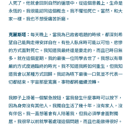
人死了，他就會回到自然的循環中，從這個意義上，生命是
永恆的。我很能認同這個概念。我不懼怕死亡。當然，和大
家一樣，我也不想受痛苦折磨。
克麗斯塔：
每天晚上，當我為已故者唱題的時候，都深刻希
望自己能夠走得安詳自在。有些人臥床時可能以可怕、悲慘
的方式面對死亡。我知道我最終還是要走的，而且已時日無
多。就在這個星期，我的最後一位同學去世了。我想以有尊
嚴的方式度過臨終的時光。我不知道我將如何重生，但我知
道我會以某種方式回歸。我認為嚥下最後一口氣並不代表一
切都結束。宇宙那麼寬廣，事物都將繼續流轉。
我脖子上掛著一個緊急按鈕，當我發生什麼事時可以按下，
因為身旁沒有其他人。我獨自生活了幾十年，沒有家人，沒
有伴侶。我一直想著會有人陪著我，但我必須學會面對獨
居。我很早以前就學著處理這個問題，而且也能做得很好。