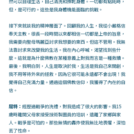
然可以自理生活，自己清洗和擦乾身體。一切都有點耗時，
但，是可行的。這些是我身體機能面臨的挑戰。
接下來就談我的精神層面了。回顧我的人生，我從小嚴格信
奉天主教，很長一段時間以來都相信一切都是上帝的旨意，
我需要向聖母瑪麗亞討求我想要的東西。但這不管用。我無
法靠討求來改變我的生活。我在內心呼喊，渴望找到些什
麼。這就是為什麼佛教在某種意義上對我而言是一種救贖。
最後，我明白到，人生是取決於我，生活是我自己來開創，
我不用等待外來的拯救，因為它很可能永遠都不會出現！我
覺得自己充滿力量。通過這個佛教信仰，我獲得了內在的自
信。
屈特：
經歷過戰爭的洗禮，對我造成了很大的影響。我15
歲時離開父母家接受技術製圖員的培訓，遠離了家鄉與家
人。戰爭是可怕的。那些無情的轟炸使我無比地畏懼，深怕
丟了性命。