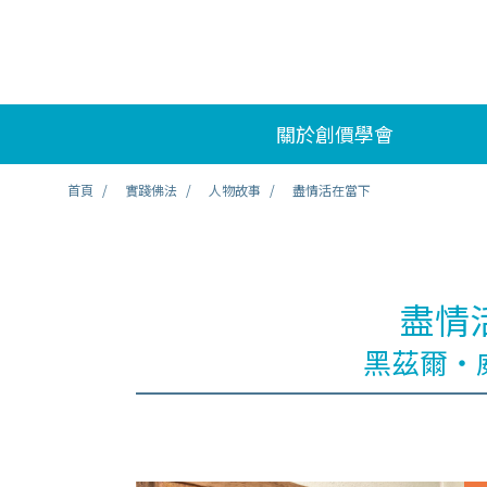
關於創價學會
首頁
實踐佛法
人物故事
盡情活在當下
盡情
黑茲爾‧