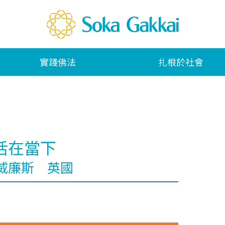
實踐佛法
扎根於社會
活在當下
威廉斯 英國