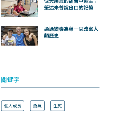
從大屠殺的痛苦中蘇生：
筆述未曾說出口的記憶
通過變毒為藥一同改寫人
類歷史
關鍵字
個人成長
勇氣
生死