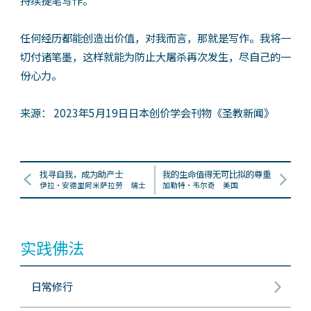
任何经历都能创造出价值，对我而言，那就是写作。我将一
切付诸笔墨，这样就能为防止大屠杀再次发生，尽自己的一
份心力。
来源： 2023年5月19日日本创价学会刊物《圣教新闻》
找寻自我，成为助产士
我的生命值得无可比拟的尊重
伊拉・安德里阿米萨拉劳 瑞士
加勒特‧韦尔奇 美国
实践佛法
日常修行