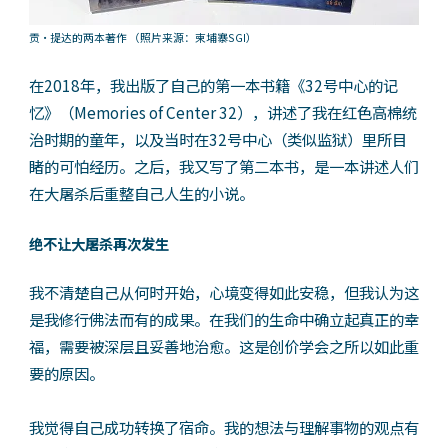
贡・提达的两本著作
（照片来源：柬埔寨SGI）
在2018年，我出版了自己的第一本书籍《32号中心的记
忆》（Memories of Center 32），讲述了我在红色高棉统
治时期的童年，以及当时在32号中心（类似监狱）里所目
睹的可怕经历。之后，我又写了第二本书，是一本讲述人们
在大屠杀后重整自己人生的小说。
绝不让大屠杀再次发生
我不清楚自己从何时开始，心境变得如此安稳，但我认为这
是我修行佛法而有的成果。在我们的生命中确立起真正的幸
福，需要被深层且妥善地治愈。这是创价学会之所以如此重
要的原因。
我觉得自己成功转换了宿命。我的想法与理解事物的观点有