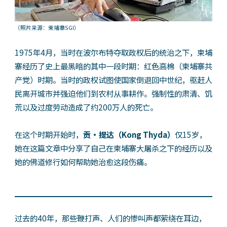
（照片来源：柬埔寨SGI）
1975年4月，当时在波尔布特夺取政权后的统治之下，柬埔
寨经历了史上最黑暗的其中一段时期：红色高棉（柬埔寨共
产党）时期。当时的政权试图使国家倒退回中世纪，驱赶人
民离开城市并强迫他们到农村从事耕作。强制性的肃清、饥
荒以及过度劳动造成了约200万人的死亡。
在这个时期开始时，
贡・提达（Kong Thyda）
仅15岁，
她在这篇文章中分享了自己在柬埔寨大屠杀之下的经历以及
她的佛道修行如何帮助她治愈这段伤痛。
过去的40年，那些鞭打声、人们的惨叫声都萦绕在耳边，