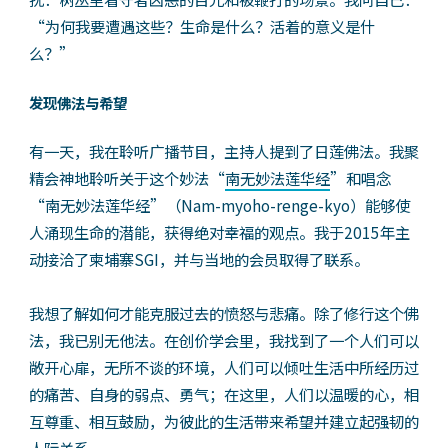
“为何我要遭遇这些？生命是什么？活着的意义是什
么？”
发现佛法与希望
有一天，我在聆听广播节目，主持人提到了日莲佛法。我聚
精会神地聆听关于这个妙法“
南无妙法莲华经
”和唱念
“南无妙法莲华经”（Nam-myoho-renge-kyo）能够使
人涌现生命的潜能，获得绝对幸福的观点。我于2015年主
动接洽了柬埔寨SGI，并与当地的会员取得了联系。
我想了解如何才能克服过去的愤怒与悲痛。除了修行这个佛
法，我已别无他法。在创价学会里，我找到了一个人们可以
敞开心扉，无所不谈的环境，人们可以倾吐生活中所经历过
的痛苦、自身的弱点、勇气；在这里，人们以温暖的心，相
互尊重、相互鼓励，为彼此的生活带来希望并建立起强韧的