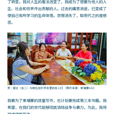
了转变。我对人生的看法改变了，我成为了想要为他人的人
生、社会和世界作出贡献的人。过去的痛苦消逝，已变成了
使自己有所学习的生命体悟。怨恨消失了，取而代之的是慈
悲。
贡・提达（左二）与她在创价学会里的友人们
（照片来源：柬埔寨SGI）
我要为了柬埔寨的孩童写作，也计划要完成第三本书籍。我
希望，在我们的世代能够彻底消除战争与暴力。为此，我将
持续提笔写作。