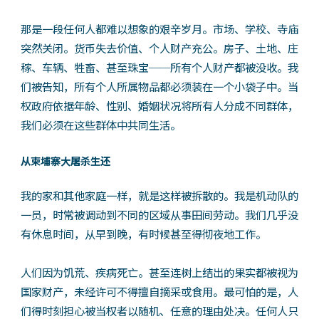
那是一段任何人都难以想象的艰辛岁月。市场、学校、寺庙
突然关闭。货币失去价值、个人财产充公。房子、土地、庄
稼、车辆、牲畜、甚至珠宝──所有个人财产都被没收。我
们被告知，所有个人所属物品都必须装在一个小袋子中。当
权政府依据年龄、性别、婚姻状况将所有人分成不同群体，
我们必须在这些群体中共同生活。
从柬埔寨大屠杀生还
我的家和其他家庭一样，就是这样被拆散的。我是机动队的
一员，时常被调动到不同的区域从事田间劳动。我们几乎没
有休息时间，从早到晚，有时候甚至得彻夜地工作。
人们因为饥荒、疾病死亡。甚至连树上结岀的果实都被视为
国家财产，未经许可不得擅自摘采或食用。最可怕的是，人
们得时刻担心被当权者以随机、任意的理由处决。任何人只