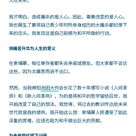
人际关系。
我才明白，造成屠杀的是人心。因此，需要改变的是人心。
我也萌生了要将自己青少年时所亲身经历的大屠杀都纪录下
来的念头。我发现这是自己能够为和平所做的行动。
将痛苦升华为人生的意义
在柬埔寨，每位幸存者都失去亲戚或朋友。但大家都不谈论
这些，因为太痛苦而说不出口。
然而，当我得知
池田大作
会长花了数十年撰写小说《人间革
命》和《新人间革命》，为的是将和平的哲学留给后世，我
开始改变了自己的想法。我觉得，将过去的教训传达给未来
世代就是我的使命。我开始这么想：柬埔寨人民遭受了如此
深重的苦难，应该也能为和平做出巨大的贡献。
为未来世代留下记录