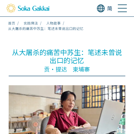
简
首页
实践佛法
人物故事
从大屠杀的痛苦中苏生：笔述未曾说出口的记忆
从大屠杀的痛苦中苏生：笔述未曾说
出口的记忆
贡・提达 柬埔寨