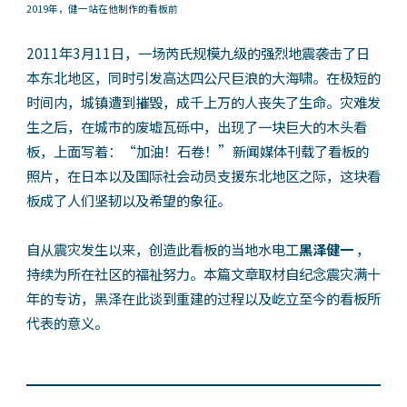
2019年，健一站在他制作的看板前
2011年3月11日，一场芮氏规模九级的强烈地震袭击了日
本东北地区，同时引发高达四公尺巨浪的大海啸。在极短的
时间内，城镇遭到摧毁，成千上万的人丧失了生命。灾难发
生之后，在城市的废墟瓦砾中，出现了一块巨大的木头看
板，上面写着：“加油！石卷！”新闻媒体刊载了看板的
照片，在日本以及国际社会动员支援东北地区之际，这块看
板成了人们坚韧以及希望的象征。
自从震灾发生以来，创造此看板的当地水电工
黑泽健一
，
持续为所在社区的福祉努力。本篇文章取材自纪念震灾满十
年的专访，黑泽在此谈到重建的过程以及屹立至今的看板所
代表的意义。