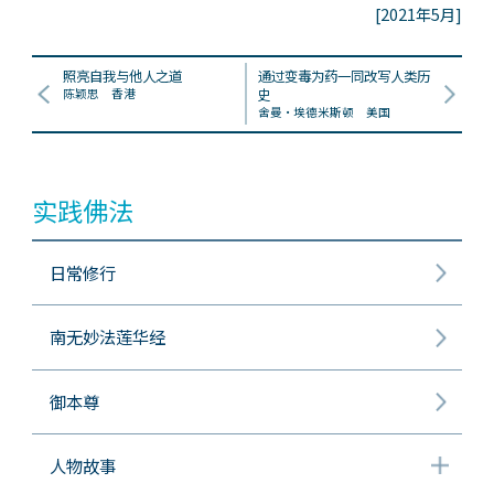
[2021年5月]
照亮自我与他人之道
通过变毒为药一同改写人类历
陈颖思 香港
史
舍曼‧埃德米斯顿 美国
实践佛法
日常修行
南无妙法莲华经
御本尊
人物故事