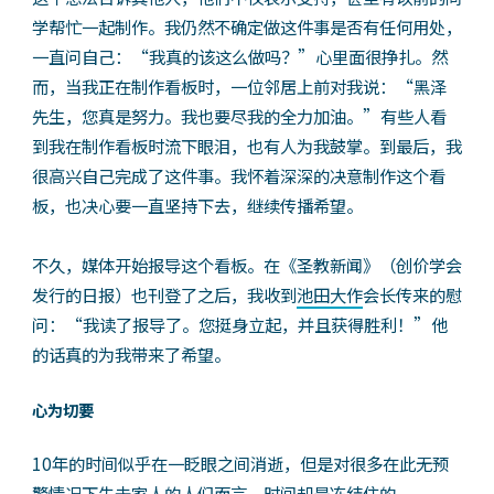
学帮忙一起制作。我仍然不确定做这件事是否有任何用处，
一直问自己：“我真的该这么做吗？”心里面很挣扎。然
而，当我正在制作看板时，一位邻居上前对我说：“黑泽
先生，您真是努力。我也要尽我的全力加油。”有些人看
到我在制作看板时流下眼泪，也有人为我鼓掌。到最后，我
很高兴自己完成了这件事。我怀着深深的决意制作这个看
板，也决心要一直坚持下去，继续传播希望。
不久，媒体开始报导这个看板。在《圣教新闻》（创价学会
发行的日报）也刊登了之后，我收到
池田大作
会长传来的慰
问：“我读了报导了。您挺身立起，并且获得胜利！”他
的话真的为我带来了希望。
心为切要
10年的时间似乎在一眨眼之间消逝，但是对很多在此无预
警情况下失去家人的人们而言，时间却是冻结住的。