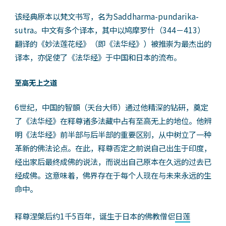
该经典原本以梵文书写，名为Saddharma-pundarika-
sutra。中文有多个译本，其中以鸠摩罗什（344－413）
翻译的《妙法莲花经》（即《法华经》）被推崇为最杰出的
译本，亦促使了《法华经》于中国和日本的流布。
至高无上之道
6世纪，中国的智顗（天台大师）通过他精深的钻研，奠定
了《法华经》在释尊诸多法藏中占有至高无上的地位。他辨
明《法华经》前半部与后半部的重要区别，从中树立了一种
革新的佛法论点。在此，释尊否定之前说自己出生于印度，
经出家后最终成佛的说法，而说出自己原本在久远的过去已
经成佛。这意味着，佛界存在于每个人现在与未来永远的生
命中。
释尊涅槃后约1千5百年，诞生于日本的佛教僧侣
日莲