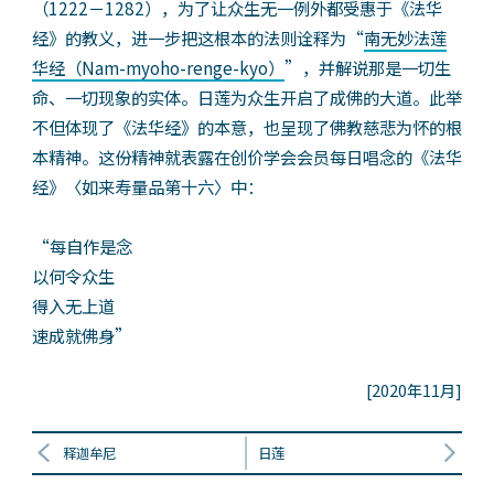
（1222－1282），为了让众生无一例外都受惠于《法华
经》的教义，进一步把这根本的法则诠释为“
南无妙法莲
华经（Nam-myoho-renge-kyo）
”，并解说那是一切生
命、一切现象的实体。日莲为众生开启了成佛的大道。此举
不但体现了《法华经》的本意，也呈现了佛教慈悲为怀的根
本精神。这份精神就表露在创价学会会员每日唱念的《法华
经》〈如来寿量品第十六〉中：
“每自作是念
以何令众生
得入无上道
速成就佛身”
[2020年11月]
释迦牟尼
日莲