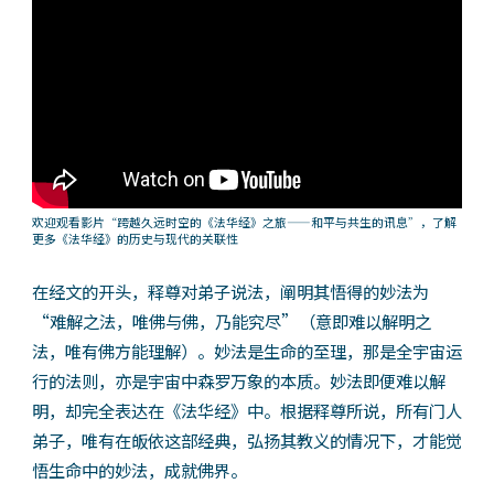
欢迎观看影片“跨越久远时空的《法华经》之旅——和平与共生的讯息”，了解
更多《法华经》的历史与现代的关联性
在经文的开头，释尊对弟子说法，阐明其悟得的妙法为
“难解之法，唯佛与佛，乃能究尽”（意即难以解明之
法，唯有佛方能理解）。妙法是生命的至理，那是全宇宙运
行的法则，亦是宇宙中森罗万象的本质。妙法即便难以解
明，却完全表达在《法华经》中。根据释尊所说，所有门人
弟子，唯有在皈依这部经典，弘扬其教义的情况下，才能觉
悟生命中的妙法，成就佛界。