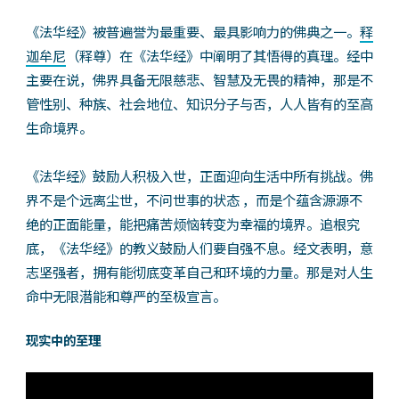
《法华经》被普遍誉为最重要、最具影响力的佛典之一。
释
迦牟尼
（释尊）在《法华经》中阐明了其悟得的真理。经中
主要在说，佛界具备无限慈悲、智慧及无畏的精神，那是不
管性别、种族、社会地位、知识分子与否，人人皆有的至高
生命境界。
《法华经》鼓励人积极入世，正面迎向生活中所有挑战。佛
界不是个远离尘世，不问世事的状态 ，而是个蕴含源源不
绝的正面能量，能把痛苦烦恼转变为幸福的境界。追根究
底，《法华经》的教义鼓励人们要自强不息。经文表明，意
志坚强者，拥有能彻底变革自己和环境的力量。那是对人生
命中无限潜能和尊严的至极宣言。
现实中的至理