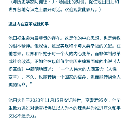
（与历史学家阿诺德・J・汤因比的对谈，促使池田日后和
世界各地有识之士展开对话。欢迎观赏此影片。）
透过内在变革成就和平
池田视生命为最尊贵的存在。这是他的中心思想，也是佛教
的根本精神。他深信，这是实现和平与人类幸福的关键。在
他看来，世界和平始于每一个人的内心变革，而非体制改革
或社会改革，正如他在以创价学会历史编写而成的小说《人
间革命》中简明地阐述：“一个人伟大的人间革命（人性
变革），不久，也能转换一个国家的宿命，进而能转换全人
类的宿命。”
池田大作于2023年11月15日安详辞世，享耆寿95岁。他毕
生致力透过对话宣扬佛法以人为本的理念并为推进亘久和平
文化不遗余力。