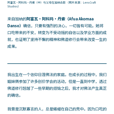
阿富瓦・阿科玛・丹索（中）与父母在加纳合影
（照片来源：LensCraft
Studios）
来自加纳的
阿富瓦・阿科玛・丹索（Afua Akomaa
Danso）
确信，只要有强烈的决心，一切皆有可能。她将
口吃带来的不安，转变为不受动摇的自信以及学业方面的成
就，也证明了坚持不懈的精神和佛道修行会带来改变一生的
成果。
我出生在一个信仰日莲佛法的家庭。在成长的过程中，我们
姐妹俩参加了许多创价学会的活动，但是一直到中学，透过
佛道修行超越了一些早期的烦恼之后，我才对佛法产生真正
的确信。
我曾是沉默寡言的人，总是蜷缩在自己的壳中。因为口吃的