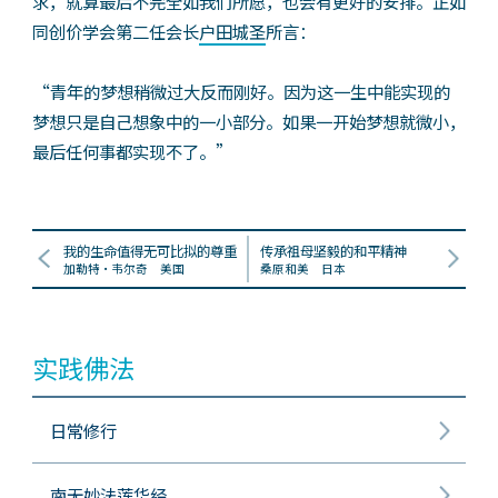
求，就算最后不完全如我们所愿，也会有更好的安排。正如
同创价学会第二任会长
户田城圣
所言：
“青年的梦想稍微过大反而刚好。因为这一生中能实现的
梦想只是自己想象中的一小部分。如果一开始梦想就微小，
最后任何事都实现不了。”
我的生命值得无可比拟的尊重
传承祖母坚毅的和平精神
加勒特‧韦尔奇 美国
桑原和美 日本
实践佛法
日常修行
南无妙法莲华经