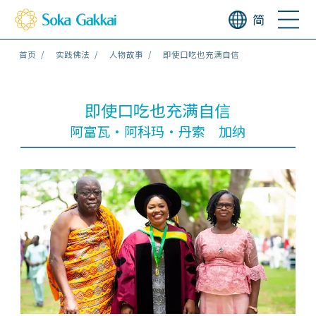
简
首页
实践佛法
人物故事
即使口吃也充满自信
即使口吃也充满自信
阿富瓦・阿科玛・丹索 加纳