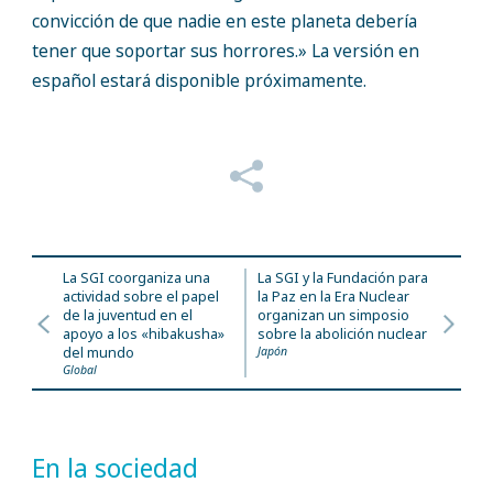
convicción de que nadie en este planeta debería
tener que soportar sus horrores.» La versión en
español estará disponible próximamente.
La SGI coorganiza una
La SGI y la Fundación para
actividad sobre el papel
la Paz en la Era Nuclear
de la juventud en el
organizan un simposio
apoyo a los «hibakusha»
sobre la abolición nuclear
del mundo
Japón
Global
En la sociedad