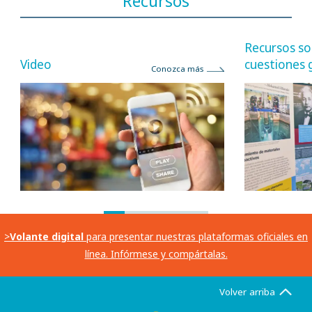
Recursos
Recursos so
cuestiones 
Video
Conozca más
>
Volante digital
para presentar nuestras plataformas oficiales en
línea. Infórmese y compártalas.
Volver arriba