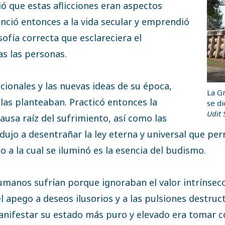
ó que estas aflicciones eran aspectos
nció entonces a la vida secular y emprendió
sofía correcta que esclareciera el
as las personas.
ionales y las nuevas ideas de su época,
La Gr
llas planteaban. Practicó entonces la
se di
Udit
usa raíz del sufrimiento, así como las
ndujo a desentrañar la ley eterna y universal que pe
o a la cual se iluminó es la esencia del budismo.
manos sufrían porque ignoraban el valor intrínseco
apego a deseos ilusorios y a las pulsiones destructi
manifestar su estado más puro y elevado era tomar co