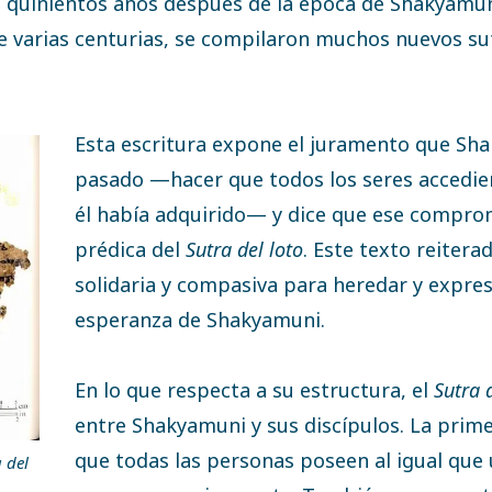
quinientos años después de la época de Shakyamuni,
e varias centurias, se compilaron muchos nuevos sut
Esta escritura expone el juramento que Sh
pasado —hacer que todos los seres accedie
él había adquirido— y dice que ese compr
prédica del
Sutra del loto
. Este texto reiter
solidaria y compasiva para heredar y expre
esperanza de Shakyamuni.
En lo que respecta a su estructura, el
Sutra 
entre Shakyamuni y sus discípulos. La prim
que todas las personas poseen al igual que 
 del