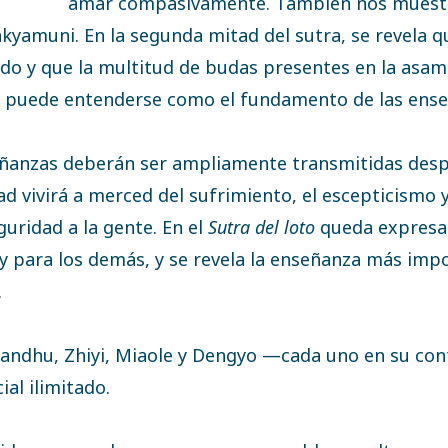
amar compasivamente. También nos muestr
kyamuni. En la segunda mitad del sutra, se revela q
ado y que la multitud de budas presentes en la asa
o
puede entenderse como el fundamento de las ense
eñanzas deberán ser ampliamente transmitidas desp
 vivirá a merced del sufrimiento, el escepticismo y
guridad a la gente. En el
Sutra del loto
queda expresad
 y para los demás, y se revela la enseñanza más im
.
andhu, Zhiyi, Miaole y Dengyo —cada uno en su cont
ial ilimitado.