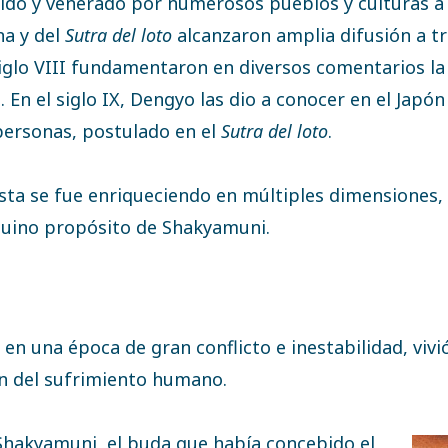
do y venerado por numerosos pueblos y culturas a lo 
na y del
Sutra del loto
alcanzaron amplia difusión a t
l siglo VIII fundamentaron en diversos comentarios l
 En el siglo IX, Dengyo las dio a conocer en el Japó
 personas, postulado en el
Sutra del loto
.
ista se fue enriqueciendo en múltiples dimensiones, 
enuino propósito de Shakyamuni.
I en una época de gran conflicto e inestabilidad, vivi
ón del sufrimiento humano.
Shakyamuni, el buda que había concebido el