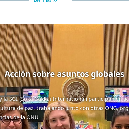
Leer más
Acción sobre asuntos globales
y la SGI (Soka Gakkai International) participan en a
ultura de paz, trabajando junto con otras ONG, org
encias de la ONU.