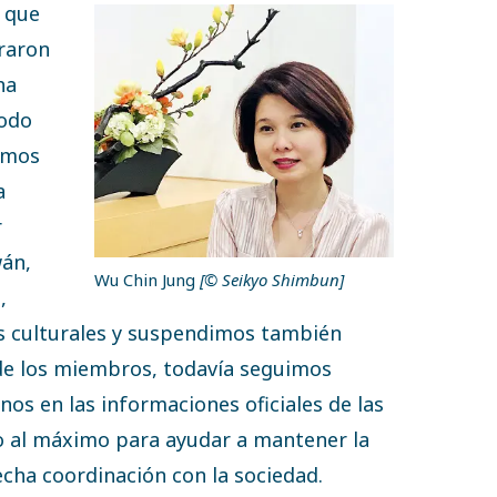
s que
raron
ha
todo
imos
a
r
wán,
Wu Chin Jung
[© Seikyo Shimbun]
,
os culturales y suspendimos también
s de los miembros, todavía seguimos
s en las informaciones oficiales de las
o al máximo para ayudar a mantener la
echa coordinación con la sociedad.