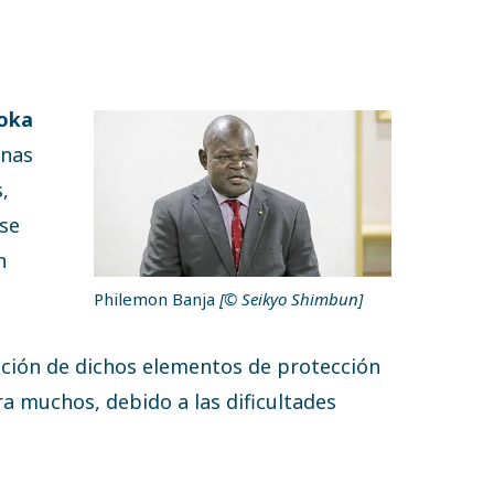
Soka
onas
,
 se
n
Philemon Banja
[© Seikyo Shimbun]
s
sición de dichos elementos de protección
a muchos, debido a las dificultades