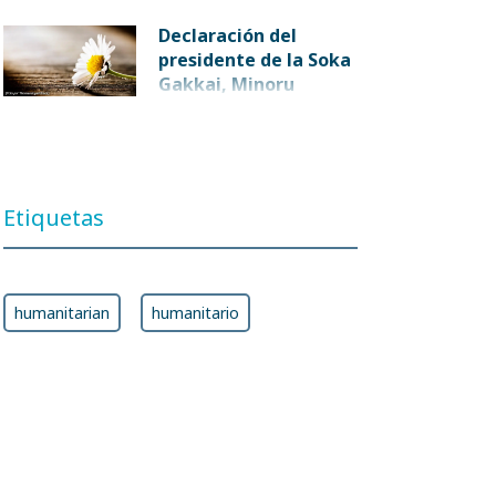
Declaración del
presidente de la Soka
Gakkai, Minoru
Harada: Fervorosas
oraciones por el cese
del fuego y el
restablecimiento de
la paz en Ucrania
Etiquetas
humanitarian
humanitario