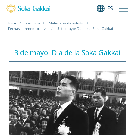
ES
Inicio
Recursos
Materiales de estudio
Fechas conmemorativas
3 de mayo: Día de la Soka Gakkai
3 de mayo: Día de la Soka Gakkai