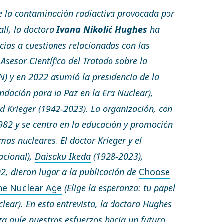
e la contaminación radiactiva provocada por
all, la doctora
Ivana Nikolić Hughes
ha
ias a cuestiones relacionadas con las
sesor Científico del Tratado sobre la
N) y en 2022 asumió la presidencia de la
dación para la Paz en la Era Nuclear),
id Krieger (1942-2023). La organización, con
982 y se centra en la educación y promoción
mas nucleares. El doctor Krieger y el
acional),
Daisaku Ikeda
(1928-2023),
2, dieron lugar a la publicación de
Choose
he Nuclear Age
(Elige la esperanza: tu papel
clear). En esta entrevista, la doctora Hughes
za guíe nuestros esfuerzos hacia un futuro