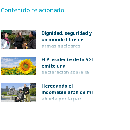
Contenido relacionado
Dignidad, seguridad y
un mundo libre de
armas nucleares
El Presidente de la SGI
emite una
declaración sobre la
crisis en Ucrania y
llama a suscribir el
Heredando el
principio de «no ser el
indomable afán de mi
primero» en recurrir a
abuela por la paz
las armas nucleares