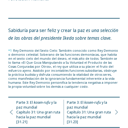
Sabiduría para ser feliz y crear la paz
es una selección
de las obras del presidente Ikeda sobre temas clave.
*1
Rey Demonio del Sexto Cielo: También conocido como Rey Demonio
o demonio celestial. Soberano de las funciones demoníacas, que habita
en el sexto cielo del mundo del deseo, el más alto de todos. También se
lo llama «El Que Goza Manipulando a Su Voluntad el Producto de las
Cosas Conjuradas por Otros», el rey que utiliza a su placer el fruto del
esfuerzo ajeno. Asistido por incontables funciones subsidiarias, obstruye
la práctica budista y disfruta consumiendo la vitalidad de otros seres,
como manifestación de la ignorancia fundamental inherente a la vida
humana. Este Rey Demonio personifica la tendencia negativa a imponer
la propia voluntad sobre los demás a cualquier costo.
Parte 3: El
kosen-rufu
y la
Parte 3: El
kosen-rufu
y la
paz mundial
paz mundial
Capítulo 31: Una gran ruta
Capítulo 31: Una gran ruta
hacia la paz mundial
hacia la paz mundial
[31.21]
[31.23]