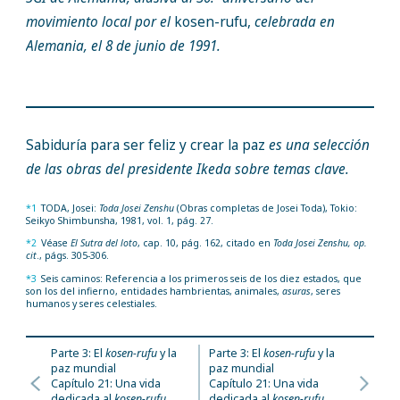
movimiento local por el
kosen-rufu,
celebrada en
Alemania, el 8 de junio de 1991.
Sabiduría para ser feliz y crear la paz
es una selección
de las obras del presidente Ikeda sobre temas clave.
*1
TODA, Josei:
Toda Josei Zenshu
(Obras completas de Josei Toda), Tokio:
Seikyo Shimbunsha, 1981, vol. 1, pág. 27.
*2
Véase
El Sutra del loto
, cap. 10, pág. 162, citado en
Toda Josei Zenshu, op.
cit
., págs. 305-306.
*3
Seis caminos: Referencia a los primeros seis de los diez estados, que
son los del infierno, entidades hambrientas, animales,
asuras
, seres
humanos y seres celestiales.
Parte 3: El
kosen-rufu
y la
Parte 3: El
kosen-rufu
y la
paz mundial
paz mundial
Capítulo 21: Una vida
Capítulo 21: Una vida
dedicada al
kosen-rufu
dedicada al
kosen-rufu