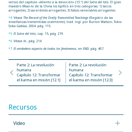
versos del capítulo «Aliento a la devoción» (13.º) del
Sutra del loto.
El gran
maestro Miao-lo de la China los tipificó en tres categorías: 1) laicos
arrogantes; 2) sacerdotes arrogantes; 3) falsos venerables arrogantes.
*4
Véase
The Record of the Orally Transmitted Teachings
(Registro de las
enseñanzas transmitidas oralmente), trad. ingl. por Burton Watson, Tokio:
Soka Gakkai, 2004, pág. 115.
*5
El Sutra del loto
, cap. 15, pág. 219.
*6
Véase
ib
., pág. 214.
*7
El verdadero aspecto de todos los fenómenos,
en
END,
pág. 407.
Parte 2: La revolución
Parte 2: La revolución
humana
humana
Capítulo 12: Transformar
Capítulo 12: Transformar
el karma en misión [12.1]
el karma en misión [12.3]
Recursos
Video