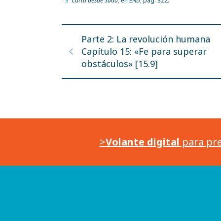
*3
Carta desde Sado,
en
END
, pág. 322.
Parte 2: La revolución humana
Capítulo 15: «Fe para superar
obstáculos» [15.9]
>
Volante digital
para pre