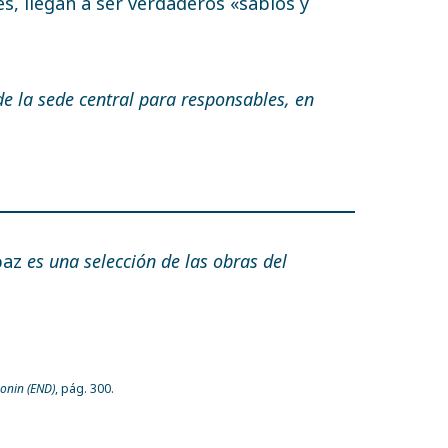
es, llegan a ser verdaderos «sabios y
e la sede central para responsables, en
 paz
es una selección de las obras del
honin (END)
, pág. 300.