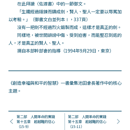
在此拜讀〈佐渡書〉中的一節御文。
「生鐵經過錘鍊而鑄成劍，賢人、聖人一定要以辱罵加
以考驗。」（御書文白並列本Ⅰ，337頁）
沒有一把劍不經過烈火鍛製而成，這樣才是真正的劍。
同樣地，被世間誹謗中傷、受到迫害，而能堅忍到底的
人，才是真正的賢人、聖人。
摘自本部幹部會的指導（1994年9月29日，東京）
《創造幸福與和平的智慧》一書彙集池田會長著作中的核心
主題。
第二部 人間革命的實踐
第二部 人間革命的實踐
第十五章 超越難的信心
第十五章 超越難的信心
（15-9）
（15-11）