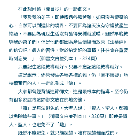
在此想拜讀〈開目抄〉的一節御文。
「我及我的弟子，即使遭遇各種苦難，如果沒有懷疑的
心，自然可以到達佛的境界。不要因為諸天沒有守護就產生
懷疑，不要因為現世生活沒有獲得安穩就感嘆，雖然早晚教
導我的弟子們，但是他們都因為產生懷疑而放棄《法華經》
的信仰吧。愚人的習性，對於約定好的事情，往往會在重要
時刻忘失。」（御書文白並列本Ⅰ，324頁）
只要記住這段教導就好。只要不忘記這段教導就好。
這是說示：儘管發生各種各樣的難，仍「毫不懷疑」地
持續奮鬥的人，一定能夠成「佛」。
大家都曾經背誦這節御文，這是最根本的指導。至今仍
有很多家庭將這節御文放在佛壇旁邊。
「難」是無法避免的。大聖人說：「賢人、聖人，都難
以免除這些事。」（御書文白並列本Ⅱ，320頁）即使是賢
人、聖人，也避免不了「難」。
既然不能避免，就只能超越。唯有超越難而成佛。