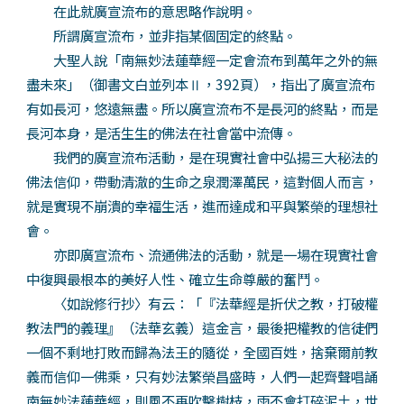
在此就廣宣流布的意思略作說明。
所謂廣宣流布，並非指某個固定的終點。
大聖人說「南無妙法蓮華經一定會流布到萬年之外的無
盡未來」（御書文白並列本Ⅱ，392頁），指出了廣宣流布
有如長河，悠遠無盡。所以廣宣流布不是長河的終點，而是
長河本身，是活生生的佛法在社會當中流傳。
我們的廣宣流布活動，是在現實社會中弘揚三大秘法的
佛法信仰，帶動清澈的生命之泉潤澤萬民，這對個人而言，
就是實現不崩潰的幸福生活，進而達成和平與繁榮的理想社
會。
亦即廣宣流布、流通佛法的活動，就是一場在現實社會
中復興最根本的美好人性、確立生命尊嚴的奮鬥。
〈如說修行抄〉有云：「『法華經是折伏之教，打破權
教法門的義理』（法華玄義）這金言，最後把權教的信徒們
一個不剩地打敗而歸為法王的隨從，全國百姓，捨棄爾前教
義而信仰一佛乘，只有妙法繁榮昌盛時，人們一起齊聲唱誦
南無妙法蓮華經，則風不再吹擊樹枝，雨不會打碎泥土，世