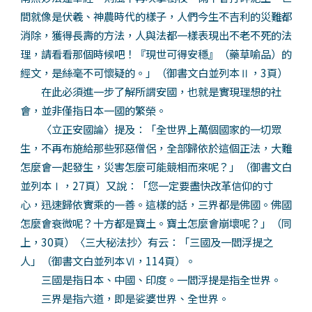
間就像是伏羲、神農時代的樣子，人們今生不吉利的災難都
消除，獲得長壽的方法，人與法都一樣表現出不老不死的法
理，請看看那個時候吧！『現世可得安穩』（藥草喻品）的
經文，是絲毫不可懷疑的。」（御書文白並列本Ⅱ，3頁）
在此必須進一步了解所謂安國，也就是實現理想的社
會，並非僅指日本一國的繁榮。
〈立正安國論〉提及：「全世界上萬個國家的一切眾
生，不再布施給那些邪惡僧侶，全部歸依於這個正法，大難
怎麼會一起發生，災害怎麼可能競相而來呢？」（御書文白
並列本Ⅰ，27頁）又說：「您一定要盡快改革信仰的寸
心，迅速歸依實乘的一善。這樣的話，三界都是佛國。佛國
怎麼會衰微呢？十方都是寶土。寶土怎麼會崩壞呢？」（同
上，30頁）〈三大秘法抄〉有云：「三國及一閻浮提之
人」（御書文白並列本Ⅵ，114頁）。
三國是指日本、中國、印度。一閻浮提是指全世界。
三界是指六道，即是娑婆世界、全世界。