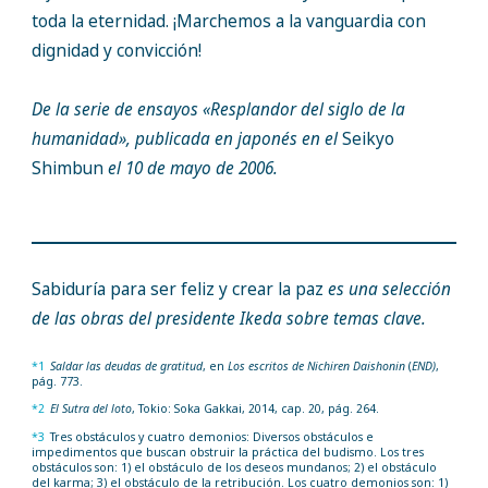
toda la eternidad. ¡Marchemos a la vanguardia con
dignidad y convicción!
De la serie de ensayos «Resplandor del siglo de la
humanidad», publicada en japonés en el
Seikyo
Shimbun
el 10 de mayo de 2006.
Sabiduría para ser feliz y crear la paz
es una selección
de las obras del presidente Ikeda sobre temas clave.
*1
Saldar las deudas de gratitud
, en
Los escritos de Nichiren Daishonin
(
END)
,
pág. 773.
*2
El Sutra del loto
, Tokio: Soka Gakkai, 2014, cap. 20, pág. 264.
*3
Tres obstáculos y cuatro demonios: Diversos obstáculos e
impedimentos que buscan obstruir la práctica del budismo. Los tres
obstáculos son: 1) el obstáculo de los deseos mundanos; 2) el obstáculo
del karma; 3) el obstáculo de la retribución. Los cuatro demonios son: 1)