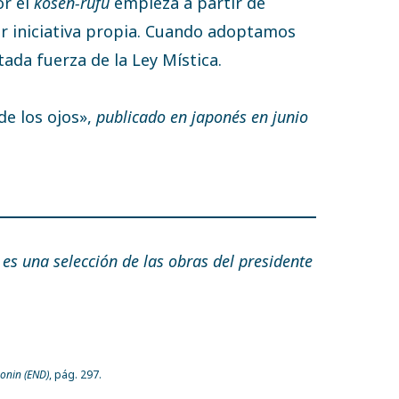
or el
kosen-rufu
empieza a partir de
or iniciativa propia. Cuando adoptamos
tada fuerza de la Ley Mística.
de los ojos»,
publicado en japonés en junio
z
es una selección de las obras del presidente
honin (END)
, pág. 297.