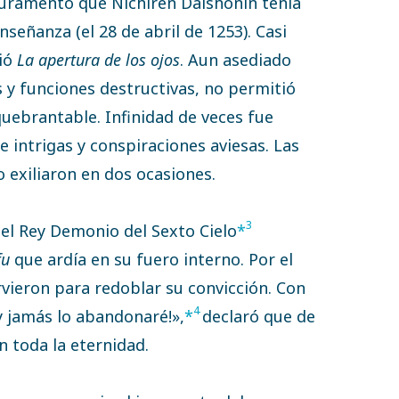
juramento que Nichiren Daishonin tenía
señanza (el 28 de abril de 1253). Casi
bió
La apertura de los ojos
. Aun asediado
 y funciones destructivas, no permitió
uebrantable. Infinidad de veces fue
 intrigas y conspiraciones aviesas. Las
o exiliaron en dos ocasiones.
3
el Rey Demonio del Sexto Cielo
*
fu
que ardía en su fuero interno. Por el
rvieron para redoblar su convicción. Con
4
y jamás lo abandonaré!»,
*
declaró que de
 toda la eternidad.