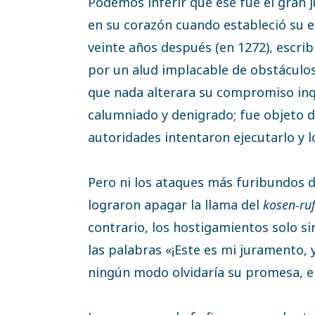
Podemos inferir que ese fue el gran 
en su corazón cuando estableció su en
veinte años después (en 1272), escri
por un alud implacable de obstáculos
que nada alterara su compromiso inq
calumniado y denigrado; fue objeto de
autoridades intentaron ejecutarlo y l
Pero ni los ataques más furibundos d
lograron apagar la llama del
kosen-ru
contrario, los hostigamientos solo si
las palabras «¡Este es mi juramento, 
ningún modo olvidaría su promesa, en