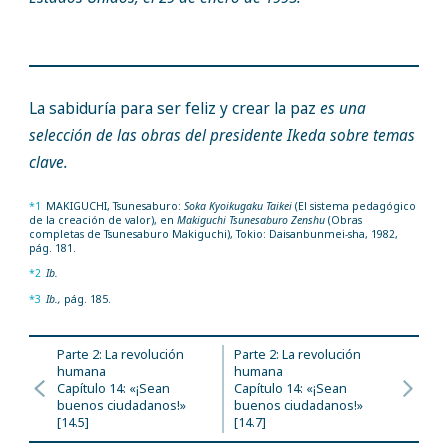
La sabiduría para ser feliz y crear la paz
es una
selección de las obras del presidente Ikeda sobre temas
clave.
*1
MAKIGUCHI, Tsunesaburo:
Soka Kyoikugaku Taikei
(El sistema pedagógico
de la creación de valor), en
Makiguchi Tsunesaburo Zenshu
(Obras
completas de Tsunesaburo Makiguchi), Tokio: Daisanbunmei-sha, 1982,
pág. 181.
*2
Ib.
*3
Ib.,
pág. 185.
Parte 2: La revolución
Parte 2: La revolución
humana
humana
Capítulo 14: «¡Sean
Capítulo 14: «¡Sean
buenos ciudadanos!»
buenos ciudadanos!»
[14.5]
[14.7]