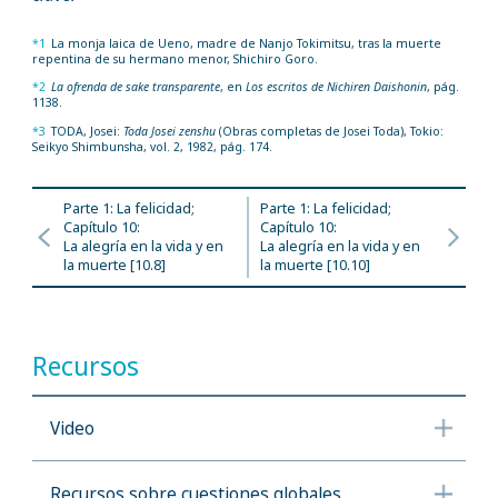
*1
La monja laica de Ueno, madre de Nanjo Tokimitsu, tras la muerte
repentina de su hermano menor, Shichiro Goro.
*2
La ofrenda de sake transparente
, en
Los escritos de Nichiren Daishonin
, pág.
1138.
*3
TODA, Josei:
Toda Josei zenshu
(Obras completas de Josei Toda), Tokio:
Seikyo Shimbunsha, vol. 2, 1982, pág. 174.
Parte 1: La felicidad;
Parte 1: La felicidad;
Capítulo 10:
Capítulo 10:
La alegría en la vida y en
La alegría en la vida y en
la muerte [10.8]
la muerte [10.10]
Recursos
Video
Recursos sobre cuestiones globales