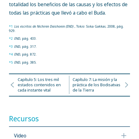
totalidad los beneficios de las causas y los efectos de
todas las prácticas que llevó a cabo el Buda.
*1
Los escritos de Nichiren Daishonin (END)
, Tok
io
: Soka Gakkai, 2008, pág.
929.
*2
END
, pág. 433.
*3
END
, pág. 317.
*4
END
, pág. 872.
*5
END
, pág. 385.
Capítulo 5: Los tres mil
Capítulo 7: La misión y la
estados contenidos en
práctica de los Bodisatvas
cada instante vital
de la Tierra
Recursos
Video