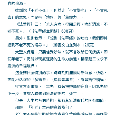
春的泉源。
雖然說「不老不死」，但並非「不會變老」、「不會死
去」的意思，而是指「境界」與「生命力」。
《法華經》云：「若人有病，得聞是經，病即消滅，不
老不死。」（《法華經並開結》638頁）
另外，聖訓教示：「想到《法華經》的功力，我們即將
達到不老不死的境界。」（御書文白並列本Ⅱ26頁）
大聖人保證：只要信受妙法，就不會敗給任何疾病，即
使年老了，仍能以朝氣蓬勃的生命力前進，構築起三世永不
崩潰的幸福境界。
這並非什麼特別的事，時時刻刻滿懷清新氣息，快活、
爽朗地活躍的「多寶會」（年長者集會），就是箇中楷模。
從某方面來說，「年老」有著被嫌棄的宿命。因為老的
下一步，會讓人聯想到無法避免的「死亡」。
但是，人生的各個時期，都有其無法取代的固有價值。
那麼，「年老」本來的意義為何？
老年並不是指沉醉於懷念青春年華的傷感時期，而應當