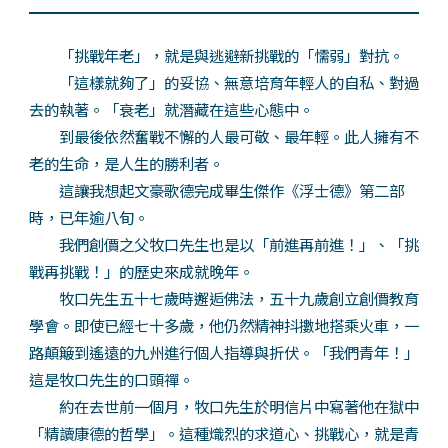
「挑戰年老」，就是與逃避新挑戰的「懦弱」對抗。
「這樣就夠了」的妥協、無意培育年輕人的自私、對過
去的執著。「衰老」就潛藏在這些心態中。
到最後依然奮戰不懈的人最可敬、最年輕。此人擁有不
老的生命，是人生的勝利者。
這讓我想起文豪歌德完成畢生傑作《浮士德》第二部
時，已年逾八旬。
我們創價之父牧口先生也是以「前進再前進！」、「挑
戰再挑戰！」的歷史來成就晚年。
牧口先生五十七歲時邂逅佛法，五十九歲創立創價教育
學會。即使已經七十多歲，他仍然精神抖擻地搭乘火車，一
路顛簸到遙遠的九州進行個人指導與折伏。「我們青年！」
這是牧口先生的口頭禪。
約在去世前一個月，牧口先生於明信片中寫著他在獄中
「精讀康德的哲學」。這種熾烈的求道心、挑戰心，就是青