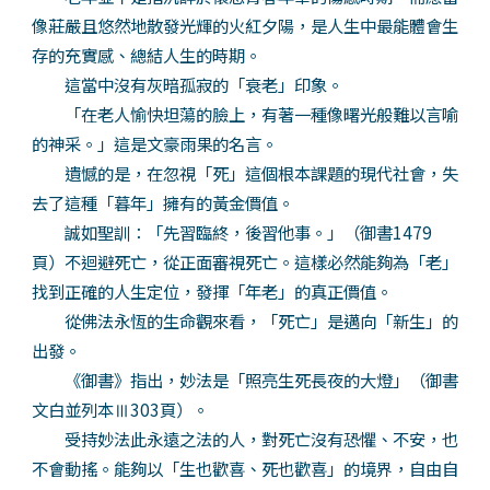
像莊嚴且悠然地散發光輝的火紅夕陽，是人生中最能體會生
存的充實感、總結人生的時期。
這當中沒有灰暗孤寂的「衰老」印象。
「在老人愉快坦蕩的臉上，有著一種像曙光般難以言喻
的神采。」這是文豪雨果的名言。
遺憾的是，在忽視「死」這個根本課題的現代社會，失
去了這種「暮年」擁有的黃金價值。
誠如聖訓：「先習臨終，後習他事。」（御書1479
頁）不迴避死亡，從正面審視死亡。這樣必然能夠為「老」
找到正確的人生定位，發揮「年老」的真正價值。
從佛法永恆的生命觀來看，「死亡」是邁向「新生」的
出發。
《御書》指出，妙法是「照亮生死長夜的大燈」（御書
文白並列本Ⅲ303頁）。
受持妙法此永遠之法的人，對死亡沒有恐懼、不安，也
不會動搖。能夠以「生也歡喜、死也歡喜」的境界，自由自