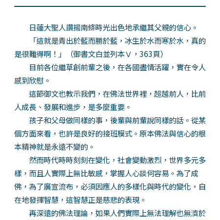
日蓮大聖人讚揚南條時光出色地承繼其父親的信心。
「這就是青出於藍而勝於藍，冰生於水而寒於水，真的
是很難得啊！」（御書文白並列本Ⅴ，363頁）
目前各位繼草創前輩之後，在各國盡情活躍，實在令人
感到欣慰。
這節御文也教示我們，在佛法世界裡，超越前人，比前
人成長、發展和進步，是多麼重要。
孩子和父母做同樣的事，後輩與前輩說同樣的話。從某
個方面來看，也許是良好的接班模式。原本佛法與信心的根
本精神就是永遠不變的。
然而時代時時刻刻在變化，社會變動激烈，世界多元多
樣，而且人實際上無比敏感，掌握人心談何容易。為了成
佛，為了廣宣流布，必須因應人的多樣化與時代的變化，自
在地發揮智慧，這智慧正是慈悲的表現。
再深遠的佛法理論，如果人們實際上無法理解也無濟於