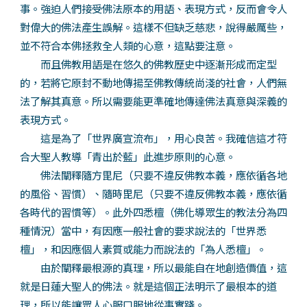
事。強迫人們接受佛法原本的用語、表現方式，反而會令人
對偉大的佛法產生誤解。這樣不但缺乏慈悲，說得嚴厲些，
並不符合本佛拯救全人類的心意，這點要注意。
而且佛教用語是在悠久的佛教歷史中逐漸形成而定型
的，若將它原封不動地傳揚至佛教傳統尚淺的社會，人們無
法了解其真意。所以需要能更準確地傳達佛法真意與深義的
表現方式。
這是為了「世界廣宣流布」，用心良苦。我確信這才符
合大聖人教導「青出於藍」此進步原則的心意。
佛法闡釋隨方毘尼（只要不違反佛教本義，應依循各地
的風俗、習慣）、隨時毘尼（只要不違反佛教本義，應依循
各時代的習慣等）。此外四悉檀（佛化導眾生的教法分為四
種情況）當中，有因應一般社會的要求說法的「世界悉
檀」，和因應個人素質或能力而說法的「為人悉檀」。
由於闡釋最根源的真理，所以最能自在地創造價值，這
就是日蓮大聖人的佛法。就是這個正法明示了最根本的道
理，所以能讓眾人心服口服地從事實踐。