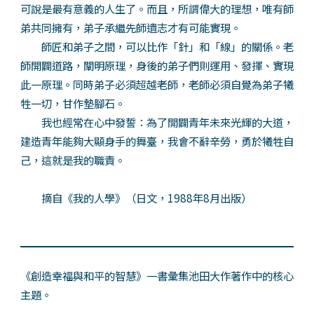
可說是最有意義的人生了。而且，所謂偉大的理想，唯有師
弟共同擁有，弟子承繼先師遺志才有可能實現。
師匠和弟子之間，可以比作「針」和「線」的關係。老
師開闢道路，闡明原理，身後的弟子們則運用、發揮、實現
此一原理。同時弟子必須超越老師，老師必須自覺為弟子犧
牲一切，甘作墊腳石。
我也經常在心中發誓：為了開闢青年未來光輝的大道，
建造青年能夠大顯身手的舞臺，我會不辭辛勞，勇於犧牲自
己，這就是我的職責。
摘自《我的人學》（日文，1988年8月出版）
《創造幸福與和平的智慧》一書彙集池田大作著作中的核心
主題。