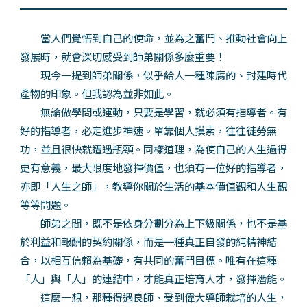
當人們覺悟到自己的使命，並為之奮鬥、推動社會向上
發展時，就會深切感受到師弟關係多麼重要！
現今一提到師弟關係，似乎給人一種陳腐的、封建時代
產物的印象。但我認為並非如此。
無論做學問或運動，只要是學習，就必須有指導者。有
好的指導者，必定進步神速。單靠個人摸索，往往徒勞無
功，並且很快就遭遇瓶頸。同樣道理，為使自己的人生過得
更有意義，最大限度地發揮價值，也須有一位好的指導者，
亦即「人生之師」，教導你關於生活的基本價值觀和人生觀
等等問題。
師弟之間，既不是依身分劃分為上下級關係，也不是基
於利益和報酬的契約關係，而是一種真正自發的純精神結
合，以相互信賴為基礎，有共同的奮鬥目標。唯有在這種
「人」與「人」的連結中，才能真正培育人才，發揮潛能。
這麼一想，那種得遇良師、受到偉大導師栽培的人生，