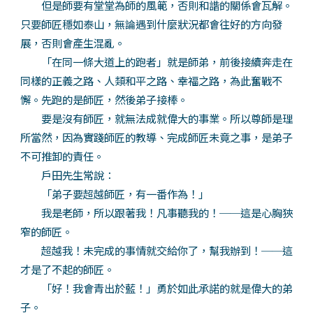
但是師要有堂堂為師的風範，否則和諧的關係會瓦解。
只要師匠穩如泰山，無論遇到什麼狀況都會往好的方向發
展，否則會產生混亂。
「在同一條大道上的跑者」就是師弟，前後接續奔走在
同樣的正義之路、人類和平之路、幸福之路，為此奮戰不
懈。先跑的是師匠，然後弟子接棒。
要是沒有師匠，就無法成就偉大的事業。所以尊師是理
所當然，因為實踐師匠的教導、完成師匠未竟之事，是弟子
不可推卸的責任。
戶田先生常說：
「弟子要超越師匠，有一番作為！」
我是老師，所以跟著我！凡事聽我的！──這是心胸狹
窄的師匠。
超越我！未完成的事情就交給你了，幫我辦到！──這
才是了不起的師匠。
「好！我會青出於藍！」勇於如此承諾的就是偉大的弟
子。