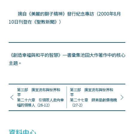
摘自《美麗的獅子精神》發行紀念專訪（2000年8月
10日刊登在《聖教新聞》）
《創造幸福與和平的智慧》一書彙集池田大作著作中的核心
主題。
第三部 廣宣流布與世界和
第三部 廣宣流布與世界和
平
平
第二十六章 引領眾人走向幸
第二十七章 師弟是創價魂魄
福的領導人（26-12）
（27-2）
資料中心