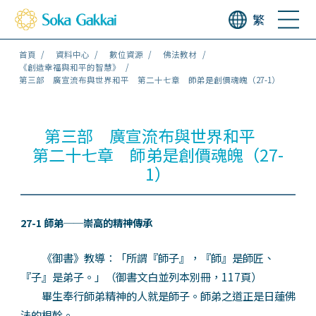
繁
首頁
資料中心
數位資源
佛法教材
《創造幸福與和平的智慧》
第三部 廣宣流布與世界和平 第二十七章 師弟是創價魂魄（27-1）
第三部 廣宣流布與世界和平
第二十七章 師弟是創價魂魄（27-
1）
27-1 師弟──崇高的精神傳承
《御書》教導：「所謂『師子』，『師』是師匠、
『子』是弟子。」（御書文白並列本別冊，117頁）
畢生奉行師弟精神的人就是師子。師弟之道正是日蓮佛
法的根幹。