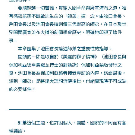
要能超越一切苦難，貫徹人間革命與廣宣流布之道，唯
有憑藉能夠不斷啟迪生命的「師弟」這一念。由牧口會長、
戶田會長以及池田會長這創價三代崇高的師弟，在日本及世
界開闢廣宣流布大道的創價學會歷史，明確地印證了這件
事。
本章匯集了池田會長論述師弟之重要性的指導。
開頭的一節是取自於《美麗的獅子精神》（池田會長與
保加利亞德卓烏羅瓦博士的對話錄）保加利亞語版發行之
際，池田會長為保加利亞讀者接受專訪的內容。訪談最後，
談到「師弟」是將遠大理想流傳後世，付諸實現時不可或缺
的必要條件。
師弟這個主題，也許因個人、團體、國家的不同而有各
種議論。