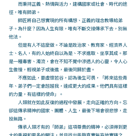
而秉持正義、熱情與活力，建構國家或社會、時代的途
徑，唯有師弟。
師匠將自己想實現的所有構想、正義的理念教導給弟
子。為什麼？因為人生有限，唯有不斷交接傳承下去，別無
他法。
但是有人不這麼做。不論是政治家、教育家、經濟界人
士、名人，有的人始終自以為是、不求進取、坐享其成。那
是一種毒害、濁流，會在不知不覺中滲透人的心靈，令人心
生傲慢，輕視弟子或後進，最後同歸於盡。
不應如此，要虛懷若谷，認為後生可畏，「將來這些青
年、弟子們一定會超越我，達成更大的成果。他們具有這樣
的力量，有這樣的使命」。
人類就在如此反復的過程中發展，走向正確的方向。忘
卻這傳承精神的國家、團體、人生，最後下場會很悲慘，走
投無路。
傳承人類才有的「師弟」這項尊貴的精神，必須得到更
大的重視和更多的關注，並且找出能夠真實無妄地實踐之