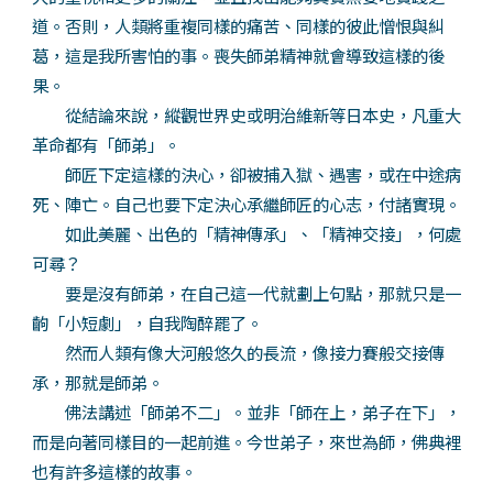
道。否則，人類將重複同樣的痛苦、同樣的彼此憎恨與糾
葛，這是我所害怕的事。喪失師弟精神就會導致這樣的後
果。
從結論來說，縱觀世界史或明治維新等日本史，凡重大
革命都有「師弟」。
師匠下定這樣的決心，卻被捕入獄、遇害，或在中途病
死、陣亡。自己也要下定決心承繼師匠的心志，付諸實現。
如此美麗、出色的「精神傳承」、「精神交接」，何處
可尋？
要是沒有師弟，在自己這一代就劃上句點，那就只是一
齣「小短劇」，自我陶醉罷了。
然而人類有像大河般悠久的長流，像接力賽般交接傳
承，那就是師弟。
佛法講述「師弟不二」。並非「師在上，弟子在下」，
而是向著同樣目的一起前進。今世弟子，來世為師，佛典裡
也有許多這樣的故事。