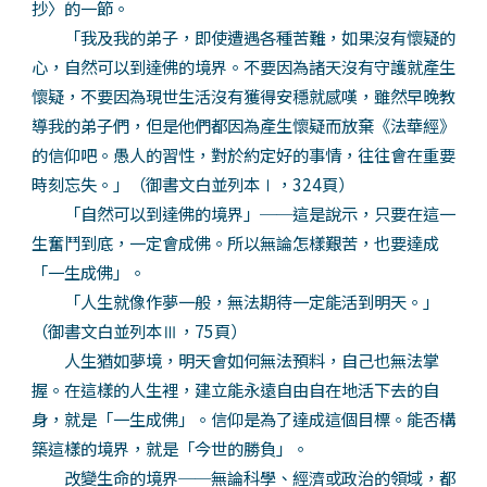
抄〉的一節。
「我及我的弟子，即使遭遇各種苦難，如果沒有懷疑的
心，自然可以到達佛的境界。不要因為諸天沒有守護就產生
懷疑，不要因為現世生活沒有獲得安穩就感嘆，雖然早晚教
導我的弟子們，但是他們都因為產生懷疑而放棄《法華經》
的信仰吧。愚人的習性，對於約定好的事情，往往會在重要
時刻忘失。」（御書文白並列本Ⅰ，324頁）
「自然可以到達佛的境界」──這是說示，只要在這一
生奮鬥到底，一定會成佛。所以無論怎樣艱苦，也要達成
「一生成佛」。
「人生就像作夢一般，無法期待一定能活到明天。」
（御書文白並列本Ⅲ，75頁）
人生猶如夢境，明天會如何無法預料，自己也無法掌
握。在這樣的人生裡，建立能永遠自由自在地活下去的自
身，就是「一生成佛」。信仰是為了達成這個目標。能否構
築這樣的境界，就是「今世的勝負」。
改變生命的境界──無論科學、經濟或政治的領域，都