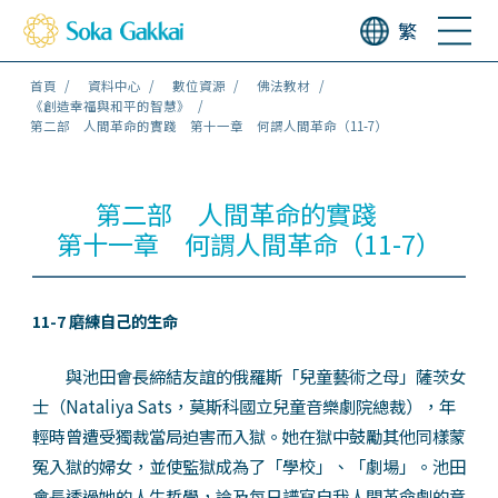
繁
首頁
資料中心
數位資源
佛法教材
《創造幸福與和平的智慧》
第二部 人間革命的實踐 第十一章 何謂人間革命（11-7）
第二部 人間革命的實踐
第十一章 何謂人間革命（11-7）
11-7 磨練自己的生命
與池田會長締結友誼的俄羅斯「兒童藝術之母」薩茨女
士（Nataliya Sats，莫斯科國立兒童音樂劇院總裁），年
輕時曾遭受獨裁當局迫害而入獄。她在獄中鼓勵其他同樣蒙
冤入獄的婦女，並使監獄成為了「學校」、「劇場」。池田
會長透過她的人生哲學，論及每日譜寫自我人間革命劇的意