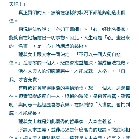
天吧！」
真正賢明的人，無論在怎樣的狀況下都能夠創造出價
值。
何況佛法教說：「心如工畫師」。「心」好比名畫家，
能夠自在地描繪出一切事物。因此，人生就是「心」畫出來
的「名畫」，是「心」所創造的藝術。
薩茨女士跟大家一同決定：「不可以一個人獨自悲
傷。」孤零零的一個人，悲傷會愈益加深，變成無法挽救。
活在人與人的切磋琢磨中，才能成就「人格」，「自
我」才會充實。
有時或許會覺得組織的事情煩瑣，想「一個人」逍遙自
在。但實際變成獨自一人、退轉的時候，是何等寂寞、孤獨
呢！與同志一起經歷喜怒哀樂，在熱鬧的「人世間」奮鬥到
底，才能成長。
薩茨女士就是如此優秀的哲學家、人本主義者。
所謂人本主義，並非必須是什麽高尚的理論。徹底地相
信人，把人與人連繫起來──這就是人本主義。換言之，就