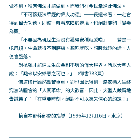
做不到，唯有佛法才能做到。而我們在今世幸逢此佛法。
「不可懷疑法華經的偉大功德」──長遠來看，一定會
得到偉大功德。即使一時看來陷於逆境，也絕對能夠「變毒
為藥」。
「不要因為現世生活沒有獲得安穩就感嘆」──若是一
帆風順，生命就得不到磨練。想吃就吃、想睡就睡的話，人
便會墮落。
對抗難才能建立生命金剛不壞的偉大境界。所以大聖人
說：「難來以安樂意之可也。」（御書783頁）
佛道修行雖然艱苦重重，卻也因此得到一路安穩人生終
究無法體會的「人間革命」的大歡喜。因此，大聖人嚴厲地
告誡弟子：「在重要時刻，絕對不可以忘失信心的約定！」
摘自本部幹部會的指導（1996年12月16日，東京）