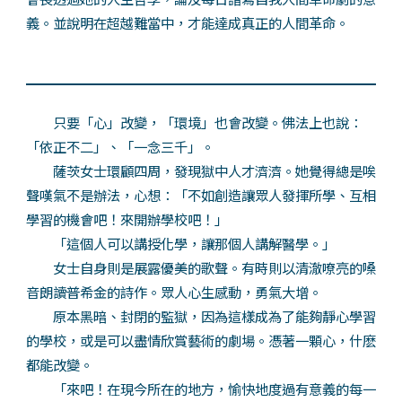
義。並說明在超越難當中，才能達成真正的人間革命。
只要「心」改變，「環境」也會改變。佛法上也說：
「依正不二」、「一念三千」。
薩茨女士環顧四周，發現獄中人才濟濟。她覺得總是唉
聲嘆氣不是辦法，心想：「不如創造讓眾人發揮所學、互相
學習的機會吧！來開辦學校吧！」
「這個人可以講授化學，讓那個人講解醫學。」
女士自身則是展露優美的歌聲。有時則以清澈嘹亮的嗓
音朗讀普希金的詩作。眾人心生感動，勇氣大增。
原本黑暗、封閉的監獄，因為這樣成為了能夠靜心學習
的學校，或是可以盡情欣賞藝術的劇場。憑著一顆心，什麽
都能改變。
「來吧！在現今所在的地方，愉快地度過有意義的每一