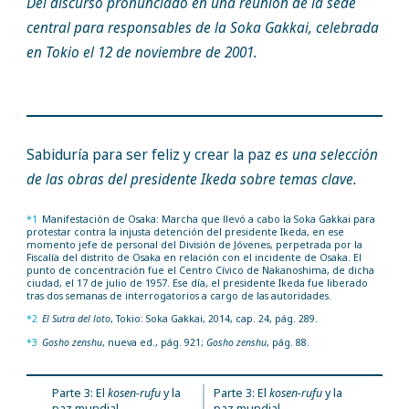
Del discurso pronunciado en una reunión de la sede
central para responsables de la Soka Gakkai, celebrada
en Tokio el 12 de noviembre de 2001.
Sabiduría para ser feliz y crear la paz
es una selección
de las obras del presidente Ikeda sobre temas clave.
*1
Manifestación de Osaka: Marcha que llevó a cabo la Soka Gakkai para
protestar contra la injusta detención del presidente Ikeda, en ese
momento jefe de personal del División de Jóvenes, perpetrada por la
Fiscalía del distrito de Osaka en relación con el incidente de Osaka. El
punto de concentración fue el Centro Cívico de Nakanoshima, de dicha
ciudad, el 17 de julio de 1957. Ese día, el presidente Ikeda fue liberado
tras dos semanas de interrogatorios a cargo de las autoridades.
*2
El Sutra del loto
, Tokio: Soka Gakkai, 2014, cap. 24, pág. 289.
*3
Gosho zenshu
, nueva ed., pág. 921;
Gosho zenshu
, pág. 88.
Parte 3: El
kosen-rufu
y la
Parte 3: El
kosen-rufu
y la
paz mundial
paz mundial