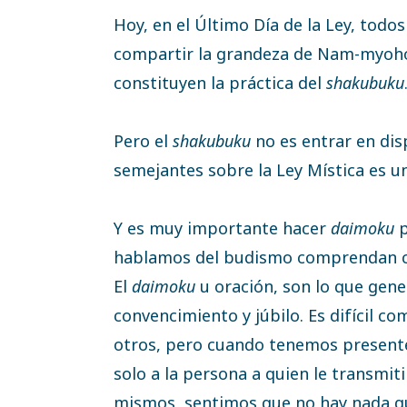
Hoy, en el Último Día de la Ley, todo
compartir la grandeza de Nam-myoh
constituyen la práctica del
shakubuku
Pero el
shakubuku
no es entrar en dis
semejantes sobre la Ley Mística es u
Y es muy importante hacer
daimoku
p
hablamos del budismo comprendan co
El
daimoku
u oración, son lo que gene
convencimiento y júbilo. Es difícil c
otros, pero cuando tenemos presente 
solo a la persona a quien le transmi
mismos, sentimos que no hay nada q