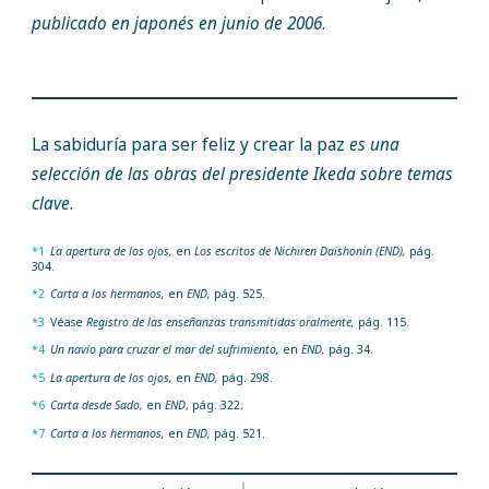
publicado en japonés en junio de 2006
.
La sabiduría para ser feliz y crear la paz
es una
selección de las obras del presidente Ikeda sobre temas
clave
.
*1
La apertura de los ojos,
en
Los escritos de Nichiren Daishonin (END),
pág.
304.
*2
Carta a los hermanos,
en
END,
pág. 525.
*3
Véase
Registro de las enseñanzas transmitidas oralmente,
pág. 115.
*4
Un navío para cruzar el mar del sufrimiento,
en
END,
pág. 34.
*5
La apertura de los ojos,
en
END,
pág. 298.
*6
Carta desde Sado,
en
END
, pág. 322.
*7
Carta a los hermanos,
en
END,
pág. 521.