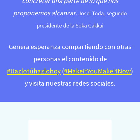
concretar una parte de lo que nos
proponemos alcanzar.
Josei Toda, segundo
presidente de la Soka Gakkai
Genera esperanza compartiendo con otras
personas el contenido de
#Hazlotúhazlohoy
(
#MakeItYouMakeItNow
)
y visita nuestras redes sociales.