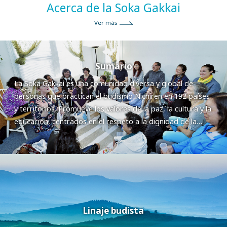
Acerca de la Soka Gakkai
Ver más
Sumario
La Soka Gakkai es una comunidad diversa y global de
personas que practican el budismo Nichiren en 192 países
y territorios. Promueve los valores de la paz, la cultura y la
educación, centrados en el respeto a la dignidad de la
vida.
Linaje budista