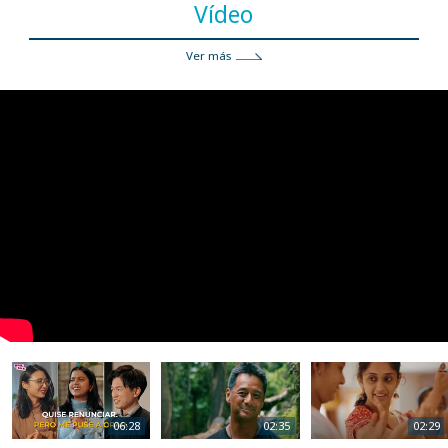
Vídeo
Ver más
06:28
06:28
02:35
02:29