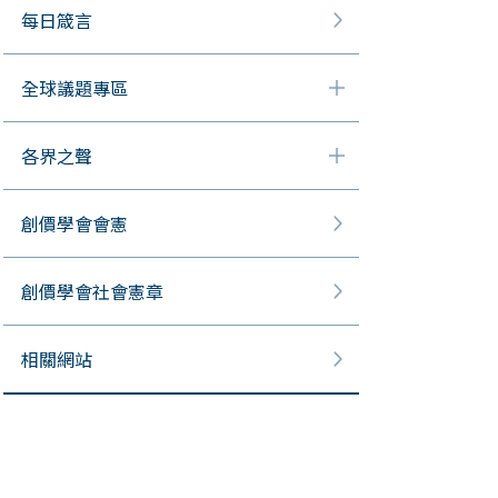
每日箴言
全球議題專區
各界之聲
創價學會會憲
創價學會社會憲章
相關網站