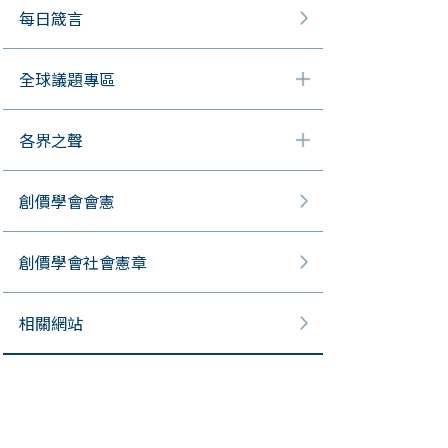
每日箴言
全球議題專區
各界之聲
創價學會會憲
創價學會社會憲章
相關網站