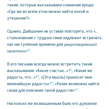
такие, которые высказывали сомнения вроде:
«Где же во всём этом можно найти покой и
утешение?»
Однако, Дайшонин не уставал повторять, что «…
столкновение с трудностями надлежит встречать
как наступление времени для
умиротворяющей
1
практики
»
*
.
В его письмах всегда можно встретить такие
2
высказывания: «Какое счастье…»
*
, «Какая же
3
радость, что…»
*
, «[Эта мысль] приносит мне
4
величайшую радость»
*
, «Разве возможно найти
5
слова для описания такой радости!»
*
.
Насколько же возвышенным было его духовное