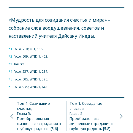
«Мудрость для созидания счастья и мира» –
собрание слов воодушевления, советов и
наставлений учителя Дайсаку Икеды.
*1
Гошо, 750; ОТТ, 115.
*2
Гошо, 509; WND-1, 402.
*3
Там же.
*4
Гошо, 237; WND-1, 287.
*5
Гошо, 505; WND-1, 396.
*6
Гошо, 975; WND-1, 642.
Том 1: Созидание
Том 1: Созидание
счастья;
счастья;
Глава 5:
Глава 5:
Преобразовывая
Преобразовывая
жизненные страдания в
жизненные страдания в
глубокую радость [5.6]
глубокую радость [5.8]