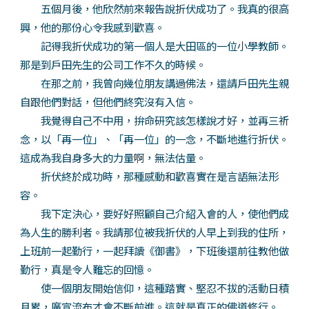
五個月後，他欣然前來報告說折伏成功了。我真的很高
興，他的那份心令我感到歡喜。
記得我折伏成功的第一個人是大田區的一位小學教師。
那是到戶田先生的公司工作不久的時候。
在那之前，我曾向幾位朋友講過佛法，還請戶田先生親
自跟他們對話，但他們終究沒有入信。
我覺得自己不中用，拚命研究該怎樣說才好，並再三祈
念，以「再一位」、「再一位」的一念，不斷地進行折伏。
這成為我自身多大的力量啊，無法估量。
折伏終於成功時，那種感動和歡喜實在是言語無法形
容。
我下定決心，要好好照顧自己介紹入會的人，使他們成
為人生的勝利者。我請那位被我折伏的人早上到我的住所，
上班前一起勤行，一起拜讀《御書》，下班後還前往教他做
勤行，真是令人難忘的回憶。
使一個朋友開始信仰，這種踏實、堅忍不拔的活動日積
月累，廣宣流布才會不斷前進。這就是真正的佛道修行。