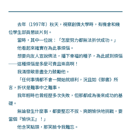
去年（1997年）秋天，視察創價大學時，有機會和幾
位學生部員懇談片刻。
當時，其中一位說：「怎麼努力都無法折伏成功。」
他看起來確實在為此事煩惱。
想要向友人宣說佛法，播下幸福的種子，為此感到煩惱
──這種煩惱是多麼可貴且崇高啊！
我滿懷敬意盡全力鼓勵他。
「任何事情都不會一開始就順利，況且如《御書》所
言，折伏是難事中之難事。
我年輕時也曾經歷多次失敗，但那都成為後來成功的基
礎。
無論發生什麼事，都要堅忍不拔、爽朗愉快地挑戰，要
當個『愉快王』！」
他含笑點頭，那笑臉令我難忘。