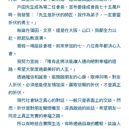
戶田先生成為第二任會長，宣布要達成會員七十五萬戶
時，我發誓：「先生是折伏的師匠，我作為弟子，一定要當
折伏的勇士。」
無論在蒲田、文京，還是在大阪、山口，我都全力以
赴，掀起弘教浪潮。
曾經一場座談會裡，前來參加的七、八位青年都決心入
會。
我努力宣說：「唯有此佛法能讓人邁向絕對幸福的道
路，希望大家度過最美好的人生。」
透過確信和誠意，能開啟朋友的心扉，取得共鳴。對友
人折伏，必須是能使友情加深，贏取信賴的折伏，才是真正
的折伏。
現代社會缺乏真心的對話，一般只是表面上的交談。然
而，折伏是對朋友關懷備至、深具啟迪的談話，希望朋友一
同走上真正充實的幸福之路。
所以有時結合實際生活，有時通過自身的體驗，談論人