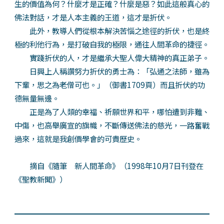
生的價值為何？什麼才是正確？什麼是惡？如此這般真心的
佛法對話，才是人本主義的王道，這才是折伏。
此外，教導人們從根本解決苦惱之途徑的折伏，也是終
極的利他行為，是打破自我的極限，通往人間革命的捷徑。
實踐折伏的人，才是繼承大聖人偉大精神的真正弟子。
日興上人稱讚努力折伏的勇士為：「弘通之法師，雖為
下輩，思之為老僧可也。」（御書1709頁）而且折伏的功
德無量無邊。
正是為了人類的幸福、祈願世界和平，哪怕遭到非難、
中傷，也高舉廣宣的旗幟，不斷傳送佛法的慈光，一路奮戰
過來，這就是我創價學會的可貴歷史。
摘自《隨筆 新人間革命》（1998年10月7日刊登在
《聖教新聞》）