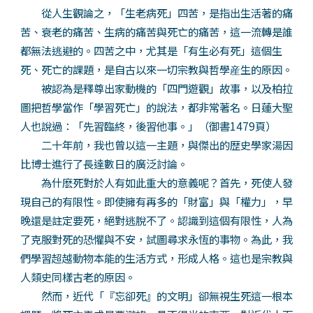
從人生觀論之，「生老病死」四苦，是指出生活著的痛
苦、衰老的痛苦、生病的痛苦與死亡的痛苦，這一流轉是誰
都無法逃避的。四苦之中，尤其是「有生必有死」這個生
死、死亡的課題，是自古以來一切宗教與哲學産生的原因。
被認為是釋尊出家動機的「四門遊觀」故事，以及柏拉
圖把哲學當作「學習死亡」的說法，都非常著名。日蓮大聖
人也說過：「先習臨終，後習他事。」（御書1479頁）
二十年前，我也曾以這一主題，與傑出的歴史學家湯因
比博士進行了長達數日的廣泛討論。
為什麽死對於人有如此重大的意義呢？首先，死使人發
現自己的有限性。即使擁有再多的「財富」與「權力」，早
晚還是註定要死，絕對逃脫不了。認識到這個有限性，人為
了克服對死的恐懼與不安，試圖尋求永恆的事物。為此，我
們學習超越動物本能的生活方式，形成人格。這也是宗教與
人類史同樣古老的原因。
然而，近代「『忘卻死』的文明」卻無視生死這一根本