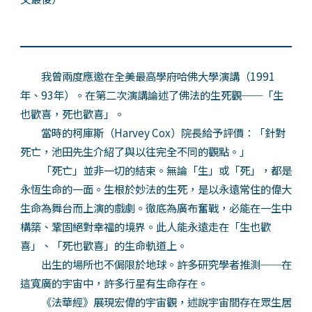
我曾兩度應邀在全美最高學府哈佛大學演講（1991
年、93年）。在第二次演講論述了佛法的生死觀──「生
也歡喜，死也歡喜」。
當時的柯庫斯（Harvey Cox）院長給予評價：「針對
死亡，池田先生介紹了與以往完全不同的觀點。」
「死亡」並非一切的結束。無論「生」或「死」，都是
永恆生命的一面。生根於妙法的生死，是以永遠常住的偉大
生命為舞台而上演的戲劇。徹底為廣布奮戰，必能在一生中
構築、鞏固絕對幸福的境界。此人能永遠走在「生也歡
喜」、「死也歡喜」的生命軌道上。
出生的場所也不侷限於地球。許多研究學者推測──在
這寬廣的宇宙中，許多行星有生命存在。
《法華經》展現宏偉的宇宙觀，述說宇宙間存在眾生居