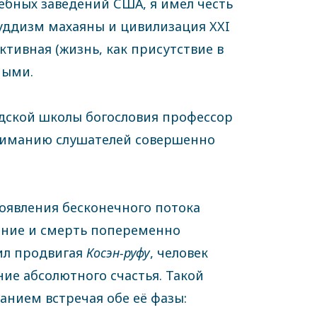
ебных заведений США, я имел честь
«Буддизм махаяны и цивилизация XXI
активная (жизнь, как присутствие в
ными.
рдской школы богословия профессор
вниманию слушателей совершенно
роявления бесконечного потока
ение и смерть попеременно
сил продвигая
Косэн-руфу
, человек
ние абсолютного счастья. Такой
анием встречая обе её фазы: