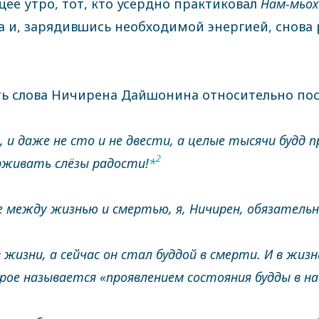
е утро, тот, кто усердно практиковал
Нам-мьох
ха и, зарядившись необходимой энергией, снова
ь слова Ничирена Дайшонина относительно посл
а, и даже не сто и не двести, а целые тысячи будд
2
рживать слёзы радости!
*
 между жизнью и смертью, я, Ничирен, обязательн
 жизни, а сейчас он стал буддой в смерти. И в жиз
орое называется «проявлением состояния будды в 