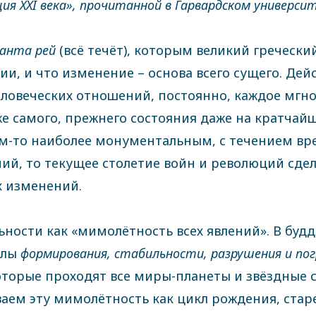
ция XXI века», прочитанной в Гарвардском универси
анта рей
(всё течёт), которым великий гречески
, и что изменение – основа всего сущего. Дейст
еловеческих отношений, постоянно, каждое мгно
же самого, прежнего состояния даже на кратчай
-то наиболее монументальным, с течением вре
ий, то текущее столетие войн и революций сде
х изменений.
ьности как «мимолётность всех явлений». В буд
клы
формирования, стабильности, разрушения и пог
которые проходят все миры-планеты и звёздные
аем эту мимолётность как цикл рождения, старе