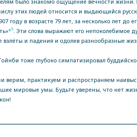
лям было знакомо ощущение вечности жизни. Мо
 числу этих людей относится и выдающийся русс
7 году в возрасте 79 лет, за несколько лет до ег
5
ть»
*
. Эти слова выражают его непоколебимое д
е взлёты и падения и одолев разнообразные жи
Тойнби тоже глубоко симпатизировал буддийском
и верим, практикуем и распространяем наивы
йшие мировые умы. Будьте уверены, что нет жиз
кон!