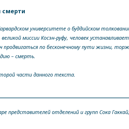
и смерти
Гарвардском университете о буддийском толковании
великой миссии Косэн-руфу, человек устанавливае
бен продвигаться по бесконечному пути жизни, тор
адию – смерть.
второй части данного текста.
ре представителей отделений и групп Сока Гаккай, п