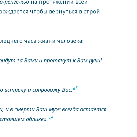
о-ренге-кьо
на протяжении всей
 рождается чтобы вернуться в строй
еднего часа жизни человека:
 придут за Вами и протянут к Вам руки!
3
о встречу и сопровожу Вас.
*
ни, и в смерти Ваш муж всегда остаётся
4
настоящем облике
»
.
*