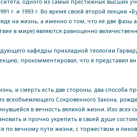
ситета, одного из самых престижных высших уч
991 г. и 1993 г. Во время своей второй лекции 
ляде на жизнь, а именно о том, что её две фазы 
тствие в мире) являются равноценно величествен
ведующего кафедры прикладной теологии Гарва
лекцию, прокомментировал, что я представил 
изнь, и смерть есть две стороны, два способа п
из всеобъемлющего Сокровенного Закона, рожд
нувшейся в вечность великой жизни. Изо всех 
ановить и прочно укрепить в своей душе состоя
я по вечному пути жизни, с торжеством и ликов