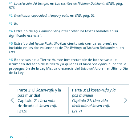
*1
La selección del tiempo
, en
Los escritos de Nichiren Daishonin (END)
, pág.
576.
*2
Enseñanza, capacidad, tiempo y país
, en
END
, pág. 52.
*3
Ib
.
*4
Extraído de
Egi Hammon Sho
(Interpretar los textos basados en su
significado esencial).
*5
Extraído del
Hyaku Rokka Sho
(Las ciento seis comparaciones); no
incluido en los dos volúmenes de
The Writings of Nichiren Daishonin
ni en
END
.
*6
Bodisatvas de la Tierra: Hueste inmensurable de bodisatvas que
irrumpen del seno de la tierra y a quienes el buda Shakyamuni confía la
propagación de la Ley Mística o esencia del
Sutra del loto
en el Último Día
de la Ley.
Parte 3: El
kosen-rufu
y la
Parte 3: El
kosen-rufu
y la
paz mundial
paz mundial
Capítulo 21: Una vida
Capítulo 21: Una vida
dedicada al
kosen-rufu
dedicada al
kosen-rufu
[21.5]
[21.7]