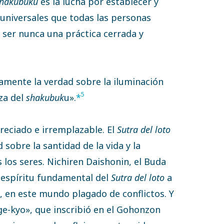
hakubuku
es la lucha por establecer y
s universales que todas las personas
 ser nunca una práctica cerrada y
mente la verdad sobre la iluminación
5
za del
shakubuk
u».
*
reciado e irremplazable. El
Sutra del loto
sobre la santidad de la vida y la
 los seres. Nichiren Daishonin, el Buda
e espíritu fundamental del
Sutra del loto
a
a, en este mundo plagado de conflictos. Y
-kyo», que inscribió en el Gohonzon