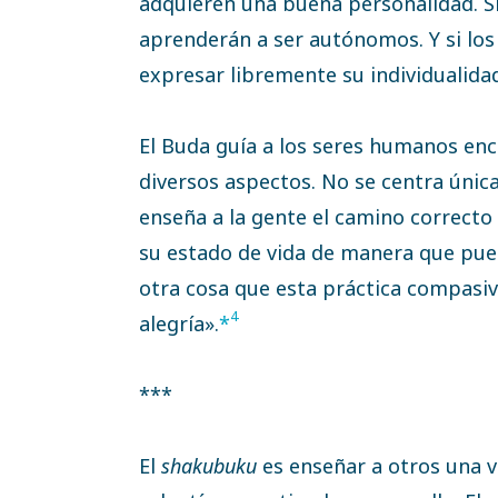
adquieren una buena personalidad. Si
aprenderán a ser autónomos. Y si lo
expresar libremente su individualida
El Buda guía a los seres humanos enc
diversos aspectos. No se centra únic
enseña a la gente el camino correcto p
su estado de vida de manera que pued
otra cosa que esta práctica compasiv
4
alegría».
*
***
El
shakubuku
es enseñar a otros una v