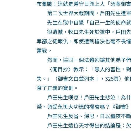
布奮戰！這就是遵守日興上人「須將御書
第二次世界大戰期間，戶田先生遭軍
先生在獄中自覺「自己一生的使命就
很遺憾，牧口先生死於獄中，戶田先
卑鄙之徒報仇，即使遭到槍決也毫不畏
奮戰。
然而，這同一個法難卻讓其他弟子們
〈開目抄〉教示：「愚人的習性，對
失。」（御書文白並列本Ⅰ，325頁）
棄了正義的寶劍。
戶田先生嘆息！戶田先生悲泣！為什
榮、領受永恆大功德的機會嗎？《御書
戶田先生反省、深思，日以繼夜不斷
戶田先生這位天才得出的結論是：欠