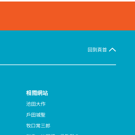
回到頁首
相關網站
池田大作
戶田城聖
牧口常三郎