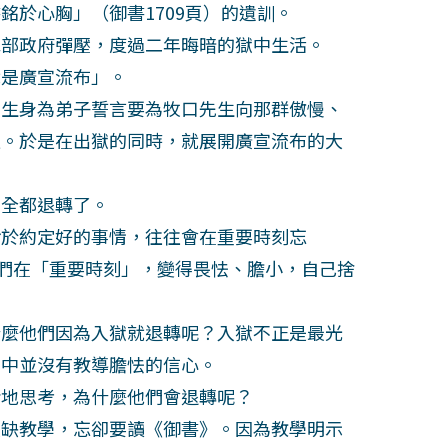
銘於心胸」（御書1709頁）的遺訓。
部政府彈壓，度過二年晦暗的獄中生活。
是廣宣流布」。
生身為弟子誓言要為牧口先生向那群傲慢、
懼。於是在出獄的同時，就展開廣宣流布的大
全都退轉了。
於約定好的事情，往往會在重要時刻忘
他們在「重要時刻」，變得畏怯、膽小，自己捨
麼他們因為入獄就退轉呢？入獄不正是最光
》中並沒有教導膽怯的信心。
地思考，為什麼他們會退轉呢？
缺教學，忘卻要讀《御書》。因為教學明示