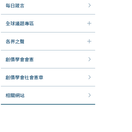
每日箴言
全球議題專區
各界之聲
創價學會會憲
創價學會社會憲章
相關網站