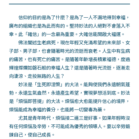
信仰的目的是為了什麽？是為了一人不漏地得到幸福，
廣布的組織也是為此而有的。堅持妙法的人絕對不會落入不
幸。此「確信」的一念最為重要。大確信能開啟大福運。
佛法闡述生老病死，現在年輕又充滿希望的未來部、女
子部、男子部，也會隨著時光的流逝而衰老。人生中有生病
的痛苦，也有死亡的痛苦。是隨著年齡增長積累福德，度過
輝煌燦爛如磐石般的幸福人生？還是隨著時光流逝，逐漸走
向淒涼、走投無路的人生？
妙法是「生死即涅槃」的大法。能夠使我們永遠朝氣蓬
勃，永遠生氣盎然，永遠產生希望，實現夢想活到底。妙法
是「煩惱即菩提」的大法。煩惱愈大愈能提升信心的境界，
煩惱能成為幸福的養分，也能將一切變毒為藥。
尤其是青年時代，煩惱接二連三是好事。如果年輕時沒
有任何煩惱及辛勞，不可能成為優秀的領導人。要以辛勞鍛
鍊自己，使自己成長。