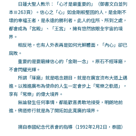
日蓮大聖人教示：「心才是最重要的」（御書文白並列
本Ⅲ263頁）。信心之「心」如金剛般堅固的人，是金剛不
壞的幸福王者，是永遠的勝利者。此人的住所、所到之處，
都會成為「宮殿」、「王宮」，擁有悠然放眼全宇宙的境
界。
相反地，也有人外表再是如何光鮮體面，「內心」卻已
腐敗。
重要的是要磨練信心的「金剛一念」。原石不經琢磨，
不會閃耀光輝。
所謂「琢磨」就是唱念題目，就是在廣宣流布大道上邁
進。以推進廣布為使命的人生一定會步上「常樂之軌道」，
享有「常樂」的偉大境界。
無論發生任何事情，都能歡喜勇敢地接受，明朗地前
進，佛道修行就是為了開拓如此寬廣的境界。
摘自泰國紀念代表會的指導（1992年2月2日，泰國）