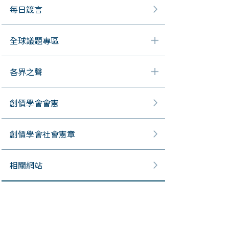
每日箴言
全球議題專區
各界之聲
創價學會會憲
創價學會社會憲章
相關網站