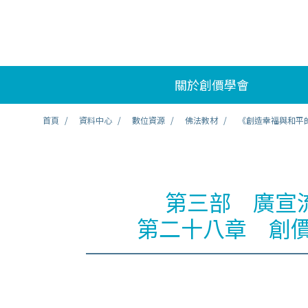
關於創價學會
首頁
資料中心
數位資源
佛法教材
《創造幸福與和平
第三部 廣宣
第二十八章 創價