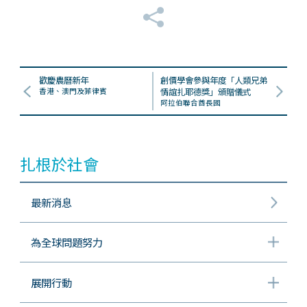
歡慶農曆新年
創價學會參與年度「人類兄弟
香港、澳門及菲律賓
情誼扎耶德獎」頒贈儀式
阿拉伯聯合酋長國
扎根於社會
最新消息
為全球問題努力
展開行動