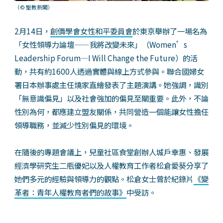
（© 聖教新聞）
2月14日，
創價學會女性和平委員會
於東京舉辦了一場名為
「女性領導力論壇——我將改變未來」（Women’s
Leadership Forum—I Will Change the Future）的活
動，共有約1600人透過實體與線上方式參與。聯合國婦女
署日本辦事處主任燒家直繪發表了主題演講。她強調，識別
「無意識偏見」以及社會強加的偏見至關重要。此外，不論
性別為何，都應建立盟友關係，共同營造一個能讓女性擔任
領導職務，並減少性別偏見的環境。
在隨後的專題會議上，兒童社區食堂創辦人城戶幸惠、發展
經濟學研究生二瓶優妃以及人權教育工作者松倉愛葵分享了
她們多元的經驗與領導力的觀點。松倉女士曾於紀錄片
《變
革者：青年人權教育者們的故事》
中受訪。