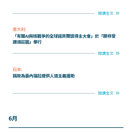
閱讀全文
意大利
:
「有關AI與核戰爭的全球諾貝爾獎得主大會」於「願祢受
讚頌莊園」舉行
閱讀全文
日本
:
捐款為委內瑞拉提供人道主義援助
閱讀全文
6月