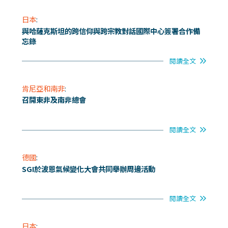
日本
:
與哈薩克斯坦的跨信仰與跨宗教對話國際中心簽署合作備
忘錄
閱讀全文
肯尼亞和南非
:
召開東非及南非總會
閱讀全文
德國
:
SGI於波恩氣候變化大會共同舉辦周邊活動
閱讀全文
日本
: