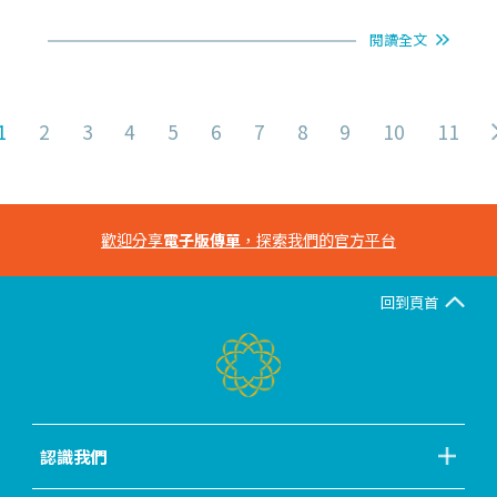
閱讀全文
1
2
3
4
5
6
7
8
9
10
11
歡迎分享
電子版傳單
，探索我們的官方平台
回到頁首
認識我們